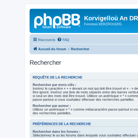
Korvigelloù An D
Foromoù KERZROUIZIG
Raccourcis
FAQ
Accueil du forum
Rechercher
Rechercher
REQUÊTE DE LA RECHERCHE
Rechercher par mots-clés :
Insérez le caractère « + » devant un mot qui doit être trouvé et « - » d
être ignoré. Insérez une liste de mots séparés entre des barres vertica
si seul un des mots doit être trouvé. Utilisez un astérisque « * » com
passe-partout si vous souhaitez effectuer des recherches partielles.
Rechercher par auteur :
Utilisez un astérisque « * » comme métacaractère passe-partout si vo
des recherches partielles.
PRÉFÉRENCES DE LA RECHERCHE
Rechercher dans les forums :
Sélectionnez le ou les forums dans lesquels vous souhaitez effectuer