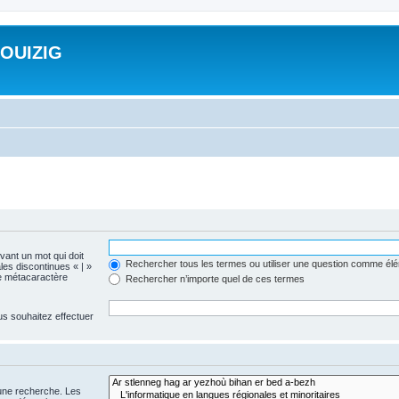
ROUIZIG
evant un mot qui doit
Rechercher tous les termes ou utiliser une question comme él
les discontinues « | »
me métacaractère
Rechercher n’importe quel de ces termes
us souhaitez effectuer
 une recherche. Les