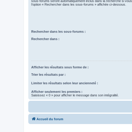
sous-forums seront automatiquement inclus dans la recherche si vou
l’option « Rechercher dans les sous-forums » affichée ci-dessous.
Rechercher dans les sous-forums :
Rechercher dans :
Afficher les résultats sous forme de :
Trier les résultats par :
Limiter les résultats selon leur ancienneté :
Afficher seulement les premiers :
Saisissez « 0 » pour afficher le message dans son intégralité.
Accueil du forum