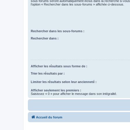
sous-forums seront automatiquement inclus dans la recherche si vou
l’option « Rechercher dans les sous-forums » affichée ci-dessous.
Rechercher dans les sous-forums :
Rechercher dans :
Afficher les résultats sous forme de :
Trier les résultats par :
Limiter les résultats selon leur ancienneté :
Afficher seulement les premiers :
Saisissez « 0 » pour afficher le message dans son intégralité.
Accueil du forum