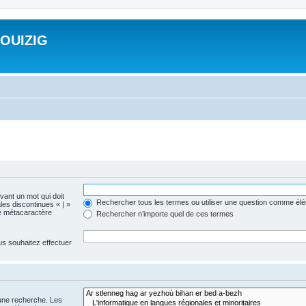
ROUIZIG
evant un mot qui doit
Rechercher tous les termes ou utiliser une question comme él
les discontinues « | »
me métacaractère
Rechercher n’importe quel de ces termes
us souhaitez effectuer
 une recherche. Les