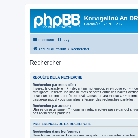
Korvigelloù An D
Foromoù KERZROUIZIG
Raccourcis
FAQ
Accueil du forum
Rechercher
Rechercher
REQUÊTE DE LA RECHERCHE
Rechercher par mots-clés :
Insérez le caractère « + » devant un mot qui doit être trouvé et « - » d
être ignoré. Insérez une liste de mots séparés entre des barres vertica
si seul un des mots doit être trouvé. Utilisez un astérisque « * » com
passe-partout si vous souhaitez effectuer des recherches partielles.
Rechercher par auteur :
Utilisez un astérisque « * » comme métacaractère passe-partout si vo
des recherches partielles.
PRÉFÉRENCES DE LA RECHERCHE
Rechercher dans les forums :
Sélectionnez le ou les forums dans lesquels vous souhaitez effectuer