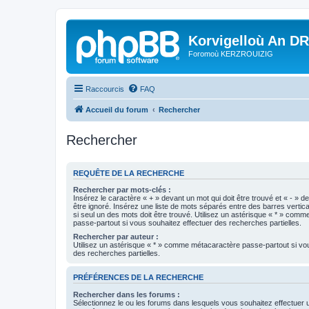
Korvigelloù An D
Foromoù KERZROUIZIG
Raccourcis
FAQ
Accueil du forum
Rechercher
Rechercher
REQUÊTE DE LA RECHERCHE
Rechercher par mots-clés :
Insérez le caractère « + » devant un mot qui doit être trouvé et « - » d
être ignoré. Insérez une liste de mots séparés entre des barres vertica
si seul un des mots doit être trouvé. Utilisez un astérisque « * » com
passe-partout si vous souhaitez effectuer des recherches partielles.
Rechercher par auteur :
Utilisez un astérisque « * » comme métacaractère passe-partout si vo
des recherches partielles.
PRÉFÉRENCES DE LA RECHERCHE
Rechercher dans les forums :
Sélectionnez le ou les forums dans lesquels vous souhaitez effectuer