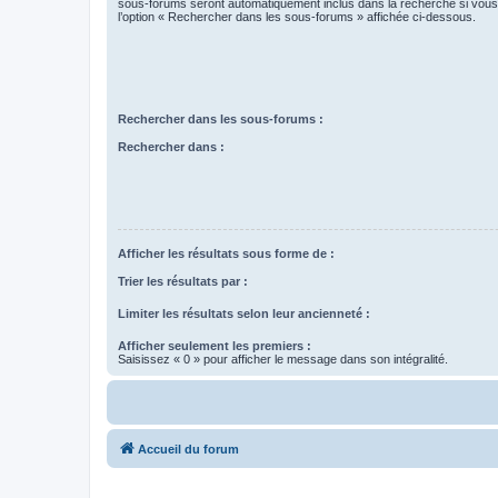
sous-forums seront automatiquement inclus dans la recherche si vou
l’option « Rechercher dans les sous-forums » affichée ci-dessous.
Rechercher dans les sous-forums :
Rechercher dans :
Afficher les résultats sous forme de :
Trier les résultats par :
Limiter les résultats selon leur ancienneté :
Afficher seulement les premiers :
Saisissez « 0 » pour afficher le message dans son intégralité.
Accueil du forum