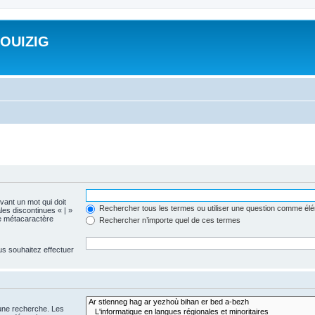
ROUIZIG
evant un mot qui doit
Rechercher tous les termes ou utiliser une question comme él
les discontinues « | »
me métacaractère
Rechercher n’importe quel de ces termes
us souhaitez effectuer
 une recherche. Les