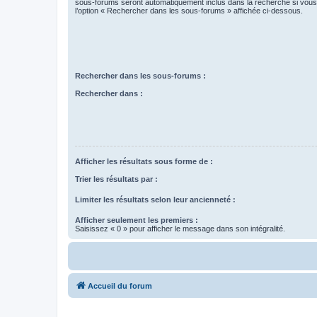
sous-forums seront automatiquement inclus dans la recherche si vou
l’option « Rechercher dans les sous-forums » affichée ci-dessous.
Rechercher dans les sous-forums :
Rechercher dans :
Afficher les résultats sous forme de :
Trier les résultats par :
Limiter les résultats selon leur ancienneté :
Afficher seulement les premiers :
Saisissez « 0 » pour afficher le message dans son intégralité.
Accueil du forum