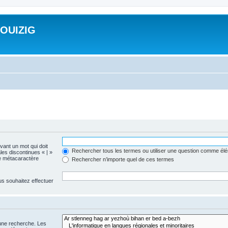
ROUIZIG
evant un mot qui doit
Rechercher tous les termes ou utiliser une question comme él
les discontinues « | »
me métacaractère
Rechercher n’importe quel de ces termes
us souhaitez effectuer
 une recherche. Les