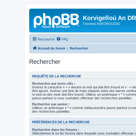
Korvigelloù An D
Foromoù KERZROUIZIG
Raccourcis
FAQ
Accueil du forum
Rechercher
Rechercher
REQUÊTE DE LA RECHERCHE
Rechercher par mots-clés :
Insérez le caractère « + » devant un mot qui doit être trouvé et « - » d
être ignoré. Insérez une liste de mots séparés entre des barres vertica
si seul un des mots doit être trouvé. Utilisez un astérisque « * » com
passe-partout si vous souhaitez effectuer des recherches partielles.
Rechercher par auteur :
Utilisez un astérisque « * » comme métacaractère passe-partout si vo
des recherches partielles.
PRÉFÉRENCES DE LA RECHERCHE
Rechercher dans les forums :
Sélectionnez le ou les forums dans lesquels vous souhaitez effectuer