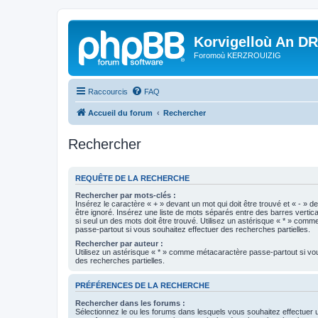
Korvigelloù An D
Foromoù KERZROUIZIG
Raccourcis
FAQ
Accueil du forum
Rechercher
Rechercher
REQUÊTE DE LA RECHERCHE
Rechercher par mots-clés :
Insérez le caractère « + » devant un mot qui doit être trouvé et « - » d
être ignoré. Insérez une liste de mots séparés entre des barres vertica
si seul un des mots doit être trouvé. Utilisez un astérisque « * » com
passe-partout si vous souhaitez effectuer des recherches partielles.
Rechercher par auteur :
Utilisez un astérisque « * » comme métacaractère passe-partout si vo
des recherches partielles.
PRÉFÉRENCES DE LA RECHERCHE
Rechercher dans les forums :
Sélectionnez le ou les forums dans lesquels vous souhaitez effectuer