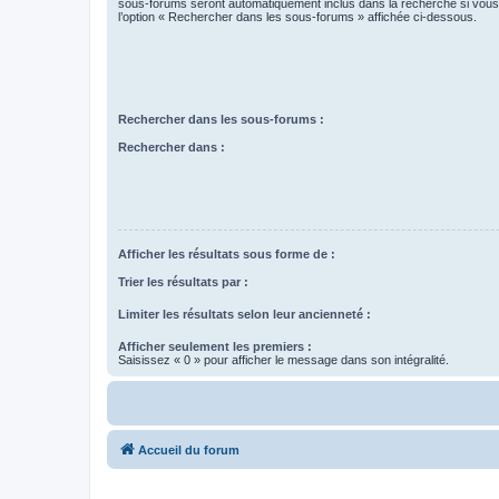
sous-forums seront automatiquement inclus dans la recherche si vou
l’option « Rechercher dans les sous-forums » affichée ci-dessous.
Rechercher dans les sous-forums :
Rechercher dans :
Afficher les résultats sous forme de :
Trier les résultats par :
Limiter les résultats selon leur ancienneté :
Afficher seulement les premiers :
Saisissez « 0 » pour afficher le message dans son intégralité.
Accueil du forum