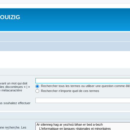
ROUIZIG
evant un mot qui doit
Rechercher tous les termes ou utiliser une question comme él
les discontinues « | »
me métacaractère
Rechercher n’importe quel de ces termes
us souhaitez effectuer
 une recherche. Les