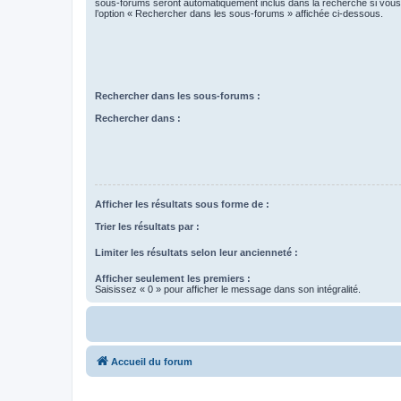
sous-forums seront automatiquement inclus dans la recherche si vou
l’option « Rechercher dans les sous-forums » affichée ci-dessous.
Rechercher dans les sous-forums :
Rechercher dans :
Afficher les résultats sous forme de :
Trier les résultats par :
Limiter les résultats selon leur ancienneté :
Afficher seulement les premiers :
Saisissez « 0 » pour afficher le message dans son intégralité.
Accueil du forum