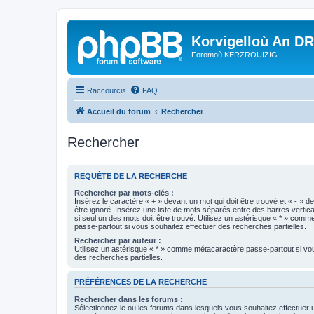
Korvigelloù An D
Foromoù KERZROUIZIG
Raccourcis
FAQ
Accueil du forum
Rechercher
Rechercher
REQUÊTE DE LA RECHERCHE
Rechercher par mots-clés :
Insérez le caractère « + » devant un mot qui doit être trouvé et « - » d
être ignoré. Insérez une liste de mots séparés entre des barres vertica
si seul un des mots doit être trouvé. Utilisez un astérisque « * » com
passe-partout si vous souhaitez effectuer des recherches partielles.
Rechercher par auteur :
Utilisez un astérisque « * » comme métacaractère passe-partout si vo
des recherches partielles.
PRÉFÉRENCES DE LA RECHERCHE
Rechercher dans les forums :
Sélectionnez le ou les forums dans lesquels vous souhaitez effectuer