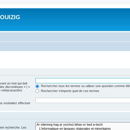
ROUIZIG
evant un mot qui doit
Rechercher tous les termes ou utiliser une question comme él
les discontinues « | »
me métacaractère
Rechercher n’importe quel de ces termes
us souhaitez effectuer
 une recherche. Les