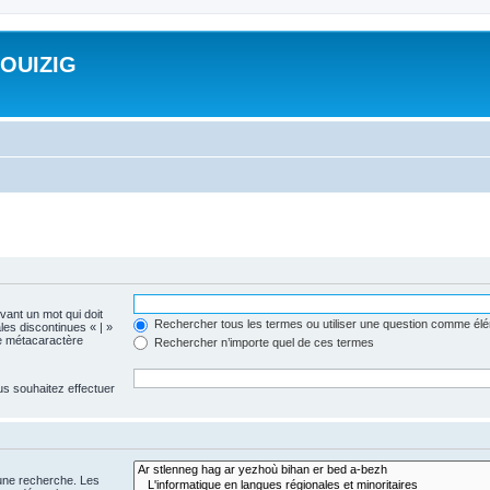
ROUIZIG
evant un mot qui doit
Rechercher tous les termes ou utiliser une question comme él
les discontinues « | »
me métacaractère
Rechercher n’importe quel de ces termes
us souhaitez effectuer
 une recherche. Les