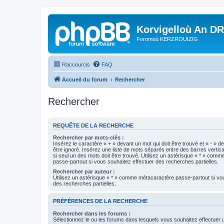
Korvigelloù An D
Foromoù KERZROUIZIG
Raccourcis
FAQ
Accueil du forum
Rechercher
Rechercher
REQUÊTE DE LA RECHERCHE
Rechercher par mots-clés :
Insérez le caractère « + » devant un mot qui doit être trouvé et « - » d
être ignoré. Insérez une liste de mots séparés entre des barres vertica
si seul un des mots doit être trouvé. Utilisez un astérisque « * » com
passe-partout si vous souhaitez effectuer des recherches partielles.
Rechercher par auteur :
Utilisez un astérisque « * » comme métacaractère passe-partout si vo
des recherches partielles.
PRÉFÉRENCES DE LA RECHERCHE
Rechercher dans les forums :
Sélectionnez le ou les forums dans lesquels vous souhaitez effectuer