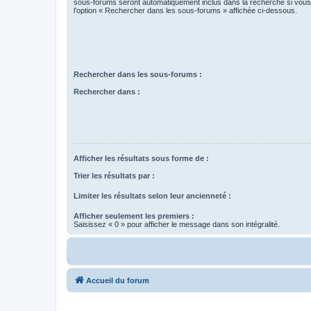
sous-forums seront automatiquement inclus dans la recherche si vou
l’option « Rechercher dans les sous-forums » affichée ci-dessous.
Rechercher dans les sous-forums :
Rechercher dans :
Afficher les résultats sous forme de :
Trier les résultats par :
Limiter les résultats selon leur ancienneté :
Afficher seulement les premiers :
Saisissez « 0 » pour afficher le message dans son intégralité.
Accueil du forum