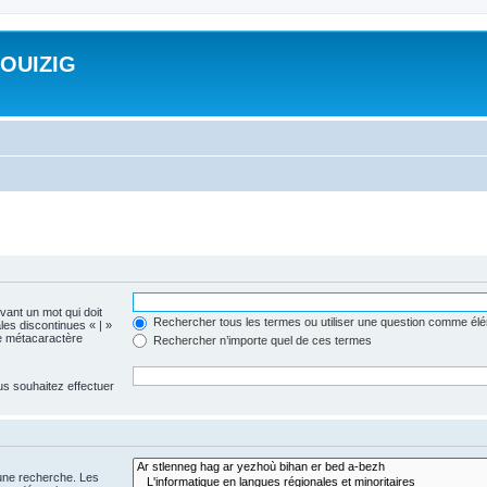
ROUIZIG
evant un mot qui doit
Rechercher tous les termes ou utiliser une question comme él
les discontinues « | »
me métacaractère
Rechercher n’importe quel de ces termes
us souhaitez effectuer
 une recherche. Les