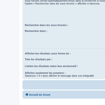
sous-forums seront automatiquement inclus dans la recherche si vou
l’option « Rechercher dans les sous-forums » affichée ci-dessous.
Rechercher dans les sous-forums :
Rechercher dans :
Afficher les résultats sous forme de :
Trier les résultats par :
Limiter les résultats selon leur ancienneté :
Afficher seulement les premiers :
Saisissez « 0 » pour afficher le message dans son intégralité.
Accueil du forum