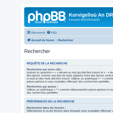
Korvigelloù An D
Foromoù KERZROUIZIG
Raccourcis
FAQ
Accueil du forum
Rechercher
Rechercher
REQUÊTE DE LA RECHERCHE
Rechercher par mots-clés :
Insérez le caractère « + » devant un mot qui doit être trouvé et « - » d
être ignoré. Insérez une liste de mots séparés entre des barres vertica
si seul un des mots doit être trouvé. Utilisez un astérisque « * » com
passe-partout si vous souhaitez effectuer des recherches partielles.
Rechercher par auteur :
Utilisez un astérisque « * » comme métacaractère passe-partout si vo
des recherches partielles.
PRÉFÉRENCES DE LA RECHERCHE
Rechercher dans les forums :
Sélectionnez le ou les forums dans lesquels vous souhaitez effectuer