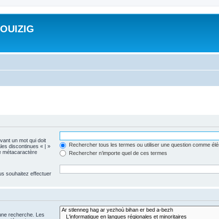
ROUIZIG
evant un mot qui doit
Rechercher tous les termes ou utiliser une question comme él
les discontinues « | »
me métacaractère
Rechercher n’importe quel de ces termes
us souhaitez effectuer
 une recherche. Les