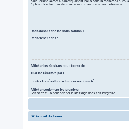
sous-forums seront automatiquement inclus dans la recherche si vou
l’option « Rechercher dans les sous-forums » affichée ci-dessous.
Rechercher dans les sous-forums :
Rechercher dans :
Afficher les résultats sous forme de :
Trier les résultats par :
Limiter les résultats selon leur ancienneté :
Afficher seulement les premiers :
Saisissez « 0 » pour afficher le message dans son intégralité.
Accueil du forum