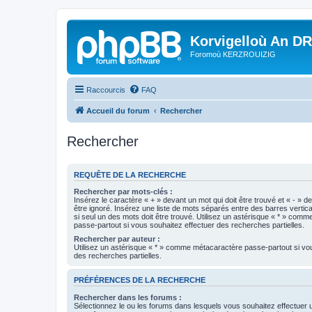
Korvigelloù An D
Foromoù KERZROUIZIG
Raccourcis
FAQ
Accueil du forum
Rechercher
Rechercher
REQUÊTE DE LA RECHERCHE
Rechercher par mots-clés :
Insérez le caractère « + » devant un mot qui doit être trouvé et « - » d
être ignoré. Insérez une liste de mots séparés entre des barres vertica
si seul un des mots doit être trouvé. Utilisez un astérisque « * » com
passe-partout si vous souhaitez effectuer des recherches partielles.
Rechercher par auteur :
Utilisez un astérisque « * » comme métacaractère passe-partout si vo
des recherches partielles.
PRÉFÉRENCES DE LA RECHERCHE
Rechercher dans les forums :
Sélectionnez le ou les forums dans lesquels vous souhaitez effectuer