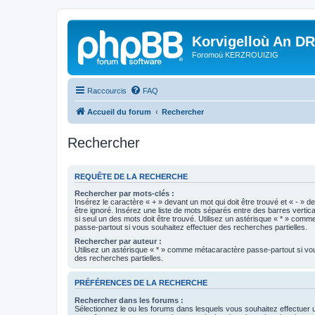
Korvigelloù An D
Foromoù KERZROUIZIG
Raccourcis
FAQ
Accueil du forum
Rechercher
Rechercher
REQUÊTE DE LA RECHERCHE
Rechercher par mots-clés :
Insérez le caractère « + » devant un mot qui doit être trouvé et « - » d
être ignoré. Insérez une liste de mots séparés entre des barres vertica
si seul un des mots doit être trouvé. Utilisez un astérisque « * » com
passe-partout si vous souhaitez effectuer des recherches partielles.
Rechercher par auteur :
Utilisez un astérisque « * » comme métacaractère passe-partout si vo
des recherches partielles.
PRÉFÉRENCES DE LA RECHERCHE
Rechercher dans les forums :
Sélectionnez le ou les forums dans lesquels vous souhaitez effectuer