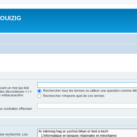
ROUIZIG
evant un mot qui doit
Rechercher tous les termes ou utiliser une question comme él
les discontinues « | »
me métacaractère
Rechercher n’importe quel de ces termes
us souhaitez effectuer
 une recherche. Les