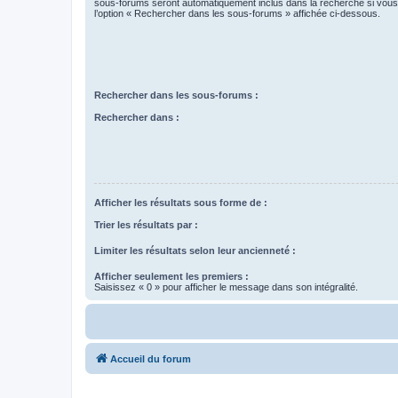
sous-forums seront automatiquement inclus dans la recherche si vou
l’option « Rechercher dans les sous-forums » affichée ci-dessous.
Rechercher dans les sous-forums :
Rechercher dans :
Afficher les résultats sous forme de :
Trier les résultats par :
Limiter les résultats selon leur ancienneté :
Afficher seulement les premiers :
Saisissez « 0 » pour afficher le message dans son intégralité.
Accueil du forum