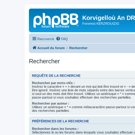
Korvigelloù An D
Foromoù KERZROUIZIG
Raccourcis
FAQ
Accueil du forum
Rechercher
Rechercher
REQUÊTE DE LA RECHERCHE
Rechercher par mots-clés :
Insérez le caractère « + » devant un mot qui doit être trouvé et « - » d
être ignoré. Insérez une liste de mots séparés entre des barres vertica
si seul un des mots doit être trouvé. Utilisez un astérisque « * » com
passe-partout si vous souhaitez effectuer des recherches partielles.
Rechercher par auteur :
Utilisez un astérisque « * » comme métacaractère passe-partout si vo
des recherches partielles.
PRÉFÉRENCES DE LA RECHERCHE
Rechercher dans les forums :
Sélectionnez le ou les forums dans lesquels vous souhaitez effectuer