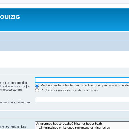
ROUIZIG
evant un mot qui doit
Rechercher tous les termes ou utiliser une question comme él
les discontinues « | »
me métacaractère
Rechercher n’importe quel de ces termes
us souhaitez effectuer
 une recherche. Les