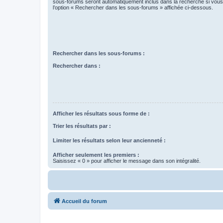
sous-forums seront automatiquement inclus dans la recherche si vou
l’option « Rechercher dans les sous-forums » affichée ci-dessous.
Rechercher dans les sous-forums :
Rechercher dans :
Afficher les résultats sous forme de :
Trier les résultats par :
Limiter les résultats selon leur ancienneté :
Afficher seulement les premiers :
Saisissez « 0 » pour afficher le message dans son intégralité.
Accueil du forum