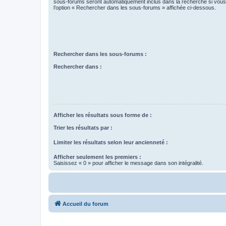
sous-forums seront automatiquement inclus dans la recherche si vou
l’option « Rechercher dans les sous-forums » affichée ci-dessous.
Rechercher dans les sous-forums :
Rechercher dans :
Afficher les résultats sous forme de :
Trier les résultats par :
Limiter les résultats selon leur ancienneté :
Afficher seulement les premiers :
Saisissez « 0 » pour afficher le message dans son intégralité.
Accueil du forum