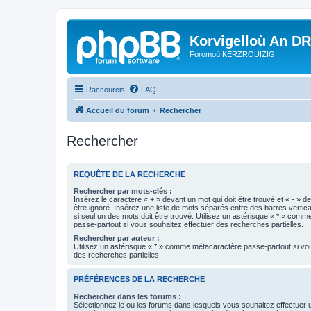
Korvigelloù An D
Foromoù KERZROUIZIG
Raccourcis
FAQ
Accueil du forum
Rechercher
Rechercher
REQUÊTE DE LA RECHERCHE
Rechercher par mots-clés :
Insérez le caractère « + » devant un mot qui doit être trouvé et « - » d
être ignoré. Insérez une liste de mots séparés entre des barres vertica
si seul un des mots doit être trouvé. Utilisez un astérisque « * » com
passe-partout si vous souhaitez effectuer des recherches partielles.
Rechercher par auteur :
Utilisez un astérisque « * » comme métacaractère passe-partout si vo
des recherches partielles.
PRÉFÉRENCES DE LA RECHERCHE
Rechercher dans les forums :
Sélectionnez le ou les forums dans lesquels vous souhaitez effectuer