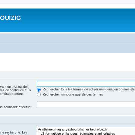
ROUIZIG
evant un mot qui doit
Rechercher tous les termes ou utiliser une question comme él
les discontinues « | »
me métacaractère
Rechercher n’importe quel de ces termes
us souhaitez effectuer
 une recherche. Les