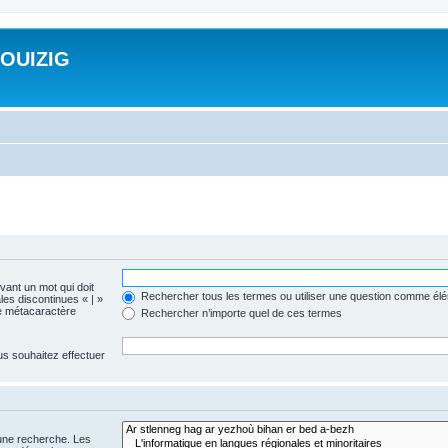
ROUIZIG
evant un mot qui doit
Rechercher tous les termes ou utiliser une question comme él
les discontinues « | »
me métacaractère
Rechercher n’importe quel de ces termes
us souhaitez effectuer
 une recherche. Les