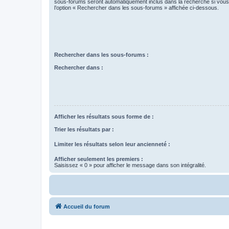
sous-forums seront automatiquement inclus dans la recherche si vou
l’option « Rechercher dans les sous-forums » affichée ci-dessous.
Rechercher dans les sous-forums :
Rechercher dans :
Afficher les résultats sous forme de :
Trier les résultats par :
Limiter les résultats selon leur ancienneté :
Afficher seulement les premiers :
Saisissez « 0 » pour afficher le message dans son intégralité.
Accueil du forum