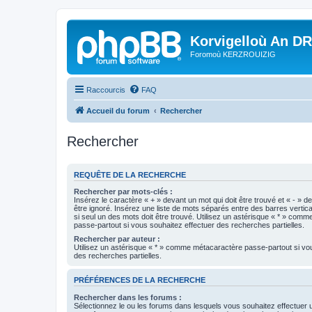
Korvigelloù An D
Foromoù KERZROUIZIG
Raccourcis
FAQ
Accueil du forum
Rechercher
Rechercher
REQUÊTE DE LA RECHERCHE
Rechercher par mots-clés :
Insérez le caractère « + » devant un mot qui doit être trouvé et « - » d
être ignoré. Insérez une liste de mots séparés entre des barres vertica
si seul un des mots doit être trouvé. Utilisez un astérisque « * » com
passe-partout si vous souhaitez effectuer des recherches partielles.
Rechercher par auteur :
Utilisez un astérisque « * » comme métacaractère passe-partout si vo
des recherches partielles.
PRÉFÉRENCES DE LA RECHERCHE
Rechercher dans les forums :
Sélectionnez le ou les forums dans lesquels vous souhaitez effectuer