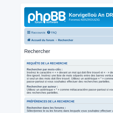
Korvigelloù An D
Foromoù KERZROUIZIG
Raccourcis
FAQ
Accueil du forum
Rechercher
Rechercher
REQUÊTE DE LA RECHERCHE
Rechercher par mots-clés :
Insérez le caractère « + » devant un mot qui doit être trouvé et « - » d
être ignoré. Insérez une liste de mots séparés entre des barres vertica
si seul un des mots doit être trouvé. Utilisez un astérisque « * » com
passe-partout si vous souhaitez effectuer des recherches partielles.
Rechercher par auteur :
Utilisez un astérisque « * » comme métacaractère passe-partout si vo
des recherches partielles.
PRÉFÉRENCES DE LA RECHERCHE
Rechercher dans les forums :
Sélectionnez le ou les forums dans lesquels vous souhaitez effectuer