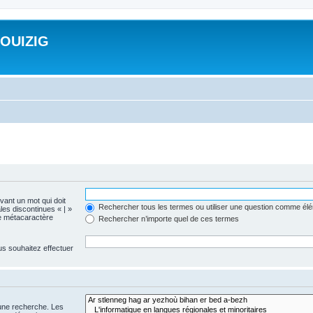
ROUIZIG
evant un mot qui doit
Rechercher tous les termes ou utiliser une question comme él
les discontinues « | »
me métacaractère
Rechercher n’importe quel de ces termes
us souhaitez effectuer
 une recherche. Les