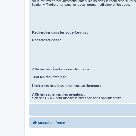
sous-forums seront automatiquement inclus dans la recherche si vou
l’option « Rechercher dans les sous-forums » affichée ci-dessous.
Rechercher dans les sous-forums :
Rechercher dans :
Afficher les résultats sous forme de :
Trier les résultats par :
Limiter les résultats selon leur ancienneté :
Afficher seulement les premiers :
Saisissez « 0 » pour afficher le message dans son intégralité.
Accueil du forum