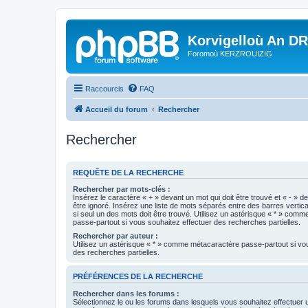
Korvigelloù An D
Foromoù KERZROUIZIG
Raccourcis
FAQ
Accueil du forum
Rechercher
Rechercher
REQUÊTE DE LA RECHERCHE
Rechercher par mots-clés :
Insérez le caractère « + » devant un mot qui doit être trouvé et « - » d
être ignoré. Insérez une liste de mots séparés entre des barres vertica
si seul un des mots doit être trouvé. Utilisez un astérisque « * » com
passe-partout si vous souhaitez effectuer des recherches partielles.
Rechercher par auteur :
Utilisez un astérisque « * » comme métacaractère passe-partout si vo
des recherches partielles.
PRÉFÉRENCES DE LA RECHERCHE
Rechercher dans les forums :
Sélectionnez le ou les forums dans lesquels vous souhaitez effectuer