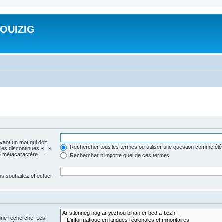
ROUIZIG
evant un mot qui doit
Rechercher tous les termes ou utiliser une question comme él
les discontinues « | »
me métacaractère
Rechercher n’importe quel de ces termes
us souhaitez effectuer
 une recherche. Les