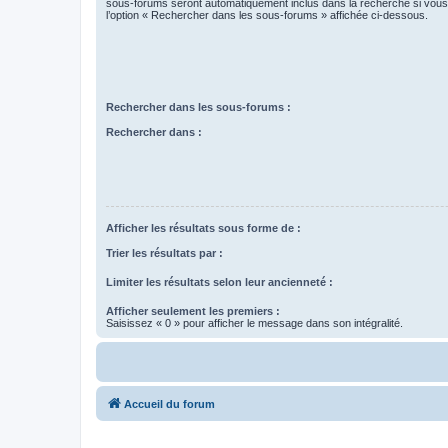
sous-forums seront automatiquement inclus dans la recherche si vou
l’option « Rechercher dans les sous-forums » affichée ci-dessous.
Rechercher dans les sous-forums :
Rechercher dans :
Afficher les résultats sous forme de :
Trier les résultats par :
Limiter les résultats selon leur ancienneté :
Afficher seulement les premiers :
Saisissez « 0 » pour afficher le message dans son intégralité.
Accueil du forum