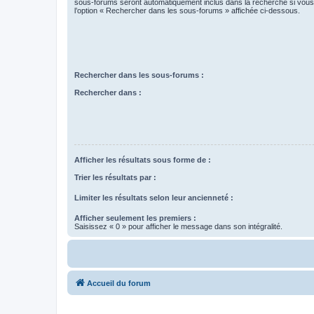
sous-forums seront automatiquement inclus dans la recherche si vou
l’option « Rechercher dans les sous-forums » affichée ci-dessous.
Rechercher dans les sous-forums :
Rechercher dans :
Afficher les résultats sous forme de :
Trier les résultats par :
Limiter les résultats selon leur ancienneté :
Afficher seulement les premiers :
Saisissez « 0 » pour afficher le message dans son intégralité.
Accueil du forum