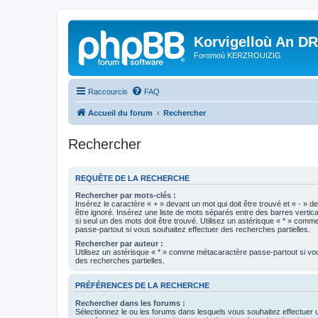
Korvigelloù An D
Foromoù KERZROUIZIG
Raccourcis
FAQ
Accueil du forum
Rechercher
Rechercher
REQUÊTE DE LA RECHERCHE
Rechercher par mots-clés :
Insérez le caractère « + » devant un mot qui doit être trouvé et « - » d
être ignoré. Insérez une liste de mots séparés entre des barres vertica
si seul un des mots doit être trouvé. Utilisez un astérisque « * » com
passe-partout si vous souhaitez effectuer des recherches partielles.
Rechercher par auteur :
Utilisez un astérisque « * » comme métacaractère passe-partout si vo
des recherches partielles.
PRÉFÉRENCES DE LA RECHERCHE
Rechercher dans les forums :
Sélectionnez le ou les forums dans lesquels vous souhaitez effectuer