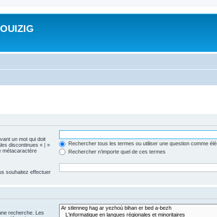
ROUIZIG
evant un mot qui doit
Rechercher tous les termes ou utiliser une question comme él
les discontinues « | »
me métacaractère
Rechercher n’importe quel de ces termes
us souhaitez effectuer
 une recherche. Les