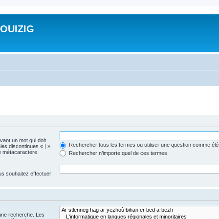
ROUIZIG
evant un mot qui doit
Rechercher tous les termes ou utiliser une question comme él
les discontinues « | »
me métacaractère
Rechercher n’importe quel de ces termes
us souhaitez effectuer
 une recherche. Les