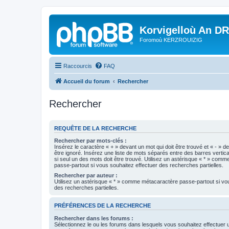
Korvigelloù An D
Foromoù KERZROUIZIG
Raccourcis
FAQ
Accueil du forum
Rechercher
Rechercher
REQUÊTE DE LA RECHERCHE
Rechercher par mots-clés :
Insérez le caractère « + » devant un mot qui doit être trouvé et « - » d
être ignoré. Insérez une liste de mots séparés entre des barres vertica
si seul un des mots doit être trouvé. Utilisez un astérisque « * » com
passe-partout si vous souhaitez effectuer des recherches partielles.
Rechercher par auteur :
Utilisez un astérisque « * » comme métacaractère passe-partout si vo
des recherches partielles.
PRÉFÉRENCES DE LA RECHERCHE
Rechercher dans les forums :
Sélectionnez le ou les forums dans lesquels vous souhaitez effectuer