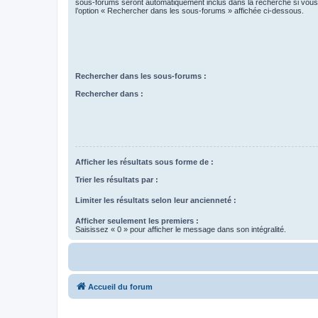
sous-forums seront automatiquement inclus dans la recherche si vou
l’option « Rechercher dans les sous-forums » affichée ci-dessous.
Rechercher dans les sous-forums :
Rechercher dans :
Afficher les résultats sous forme de :
Trier les résultats par :
Limiter les résultats selon leur ancienneté :
Afficher seulement les premiers :
Saisissez « 0 » pour afficher le message dans son intégralité.
Accueil du forum