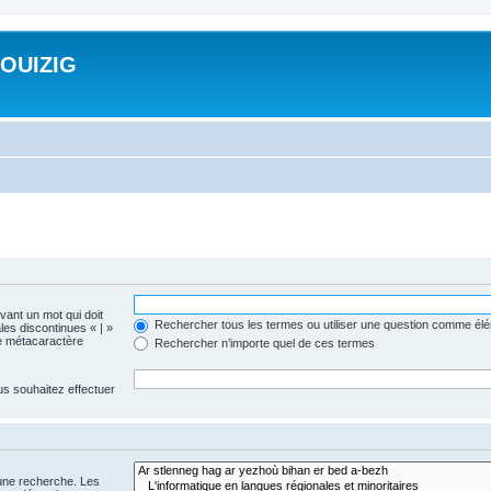
ROUIZIG
evant un mot qui doit
Rechercher tous les termes ou utiliser une question comme él
les discontinues « | »
me métacaractère
Rechercher n’importe quel de ces termes
us souhaitez effectuer
 une recherche. Les