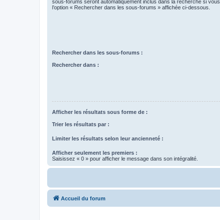
sous-forums seront automatiquement inclus dans la recherche si vou
l’option « Rechercher dans les sous-forums » affichée ci-dessous.
Rechercher dans les sous-forums :
Rechercher dans :
Afficher les résultats sous forme de :
Trier les résultats par :
Limiter les résultats selon leur ancienneté :
Afficher seulement les premiers :
Saisissez « 0 » pour afficher le message dans son intégralité.
Accueil du forum