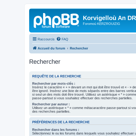
Korvigelloù An D
Foromoù KERZROUIZIG
Raccourcis
FAQ
Accueil du forum
Rechercher
Rechercher
REQUÊTE DE LA RECHERCHE
Rechercher par mots-clés :
Insérez le caractère « + » devant un mot qui doit être trouvé et « - » d
être ignoré. Insérez une liste de mots séparés entre des barres vertica
si seul un des mots doit être trouvé. Utilisez un astérisque « * » com
passe-partout si vous souhaitez effectuer des recherches partielles.
Rechercher par auteur :
Utilisez un astérisque « * » comme métacaractère passe-partout si vo
des recherches partielles.
PRÉFÉRENCES DE LA RECHERCHE
Rechercher dans les forums :
Sélectionnez le ou les forums dans lesquels vous souhaitez effectuer