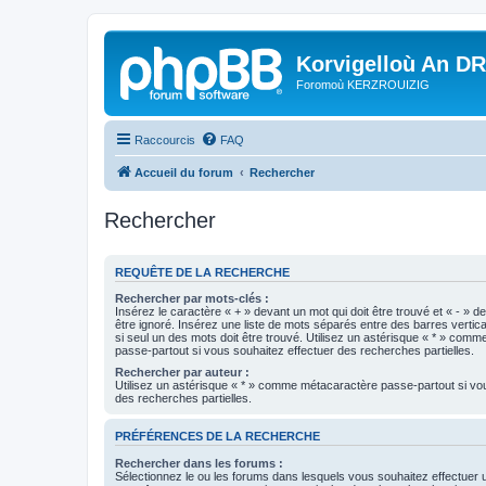
Korvigelloù An D
Foromoù KERZROUIZIG
Raccourcis
FAQ
Accueil du forum
Rechercher
Rechercher
REQUÊTE DE LA RECHERCHE
Rechercher par mots-clés :
Insérez le caractère « + » devant un mot qui doit être trouvé et « - » d
être ignoré. Insérez une liste de mots séparés entre des barres vertica
si seul un des mots doit être trouvé. Utilisez un astérisque « * » com
passe-partout si vous souhaitez effectuer des recherches partielles.
Rechercher par auteur :
Utilisez un astérisque « * » comme métacaractère passe-partout si vo
des recherches partielles.
PRÉFÉRENCES DE LA RECHERCHE
Rechercher dans les forums :
Sélectionnez le ou les forums dans lesquels vous souhaitez effectuer