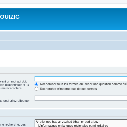
ROUIZIG
evant un mot qui doit
Rechercher tous les termes ou utiliser une question comme él
les discontinues « | »
me métacaractère
Rechercher n’importe quel de ces termes
us souhaitez effectuer
 une recherche. Les