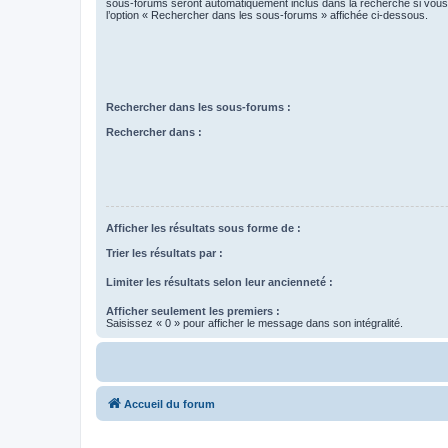
sous-forums seront automatiquement inclus dans la recherche si vou
l’option « Rechercher dans les sous-forums » affichée ci-dessous.
Rechercher dans les sous-forums :
Rechercher dans :
Afficher les résultats sous forme de :
Trier les résultats par :
Limiter les résultats selon leur ancienneté :
Afficher seulement les premiers :
Saisissez « 0 » pour afficher le message dans son intégralité.
Accueil du forum