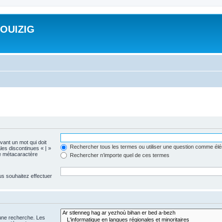
ROUIZIG
evant un mot qui doit
Rechercher tous les termes ou utiliser une question comme él
les discontinues « | »
me métacaractère
Rechercher n’importe quel de ces termes
us souhaitez effectuer
 une recherche. Les