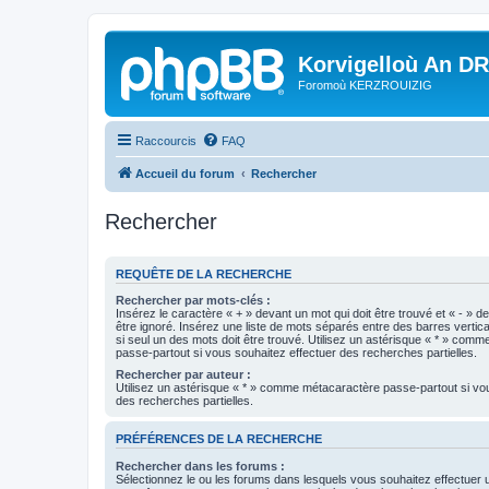
Korvigelloù An D
Foromoù KERZROUIZIG
Raccourcis
FAQ
Accueil du forum
Rechercher
Rechercher
REQUÊTE DE LA RECHERCHE
Rechercher par mots-clés :
Insérez le caractère « + » devant un mot qui doit être trouvé et « - » d
être ignoré. Insérez une liste de mots séparés entre des barres vertica
si seul un des mots doit être trouvé. Utilisez un astérisque « * » com
passe-partout si vous souhaitez effectuer des recherches partielles.
Rechercher par auteur :
Utilisez un astérisque « * » comme métacaractère passe-partout si vo
des recherches partielles.
PRÉFÉRENCES DE LA RECHERCHE
Rechercher dans les forums :
Sélectionnez le ou les forums dans lesquels vous souhaitez effectuer