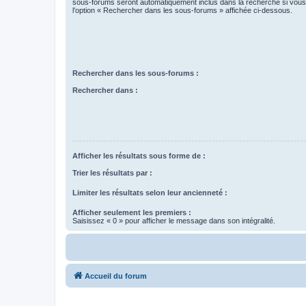
sous-forums seront automatiquement inclus dans la recherche si vou
l’option « Rechercher dans les sous-forums » affichée ci-dessous.
Rechercher dans les sous-forums :
Rechercher dans :
Afficher les résultats sous forme de :
Trier les résultats par :
Limiter les résultats selon leur ancienneté :
Afficher seulement les premiers :
Saisissez « 0 » pour afficher le message dans son intégralité.
Accueil du forum