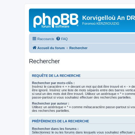
Korvigelloù An D
Foromoù KERZROUIZIG
Raccourcis
FAQ
Accueil du forum
Rechercher
Rechercher
REQUÊTE DE LA RECHERCHE
Rechercher par mots-clés :
Insérez le caractère « + » devant un mot qui doit être trouvé et « - » d
être ignoré. Insérez une liste de mots séparés entre des barres vertica
si seul un des mots doit être trouvé. Utilisez un astérisque « * » com
passe-partout si vous souhaitez effectuer des recherches partielles.
Rechercher par auteur :
Utilisez un astérisque « * » comme métacaractère passe-partout si vo
des recherches partielles.
PRÉFÉRENCES DE LA RECHERCHE
Rechercher dans les forums :
Sélectionnez le ou les forums dans lesquels vous souhaitez effectuer