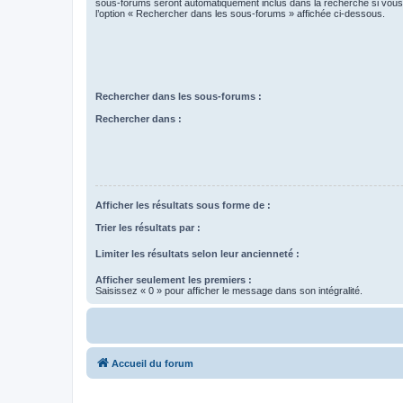
sous-forums seront automatiquement inclus dans la recherche si vou
l’option « Rechercher dans les sous-forums » affichée ci-dessous.
Rechercher dans les sous-forums :
Rechercher dans :
Afficher les résultats sous forme de :
Trier les résultats par :
Limiter les résultats selon leur ancienneté :
Afficher seulement les premiers :
Saisissez « 0 » pour afficher le message dans son intégralité.
Accueil du forum