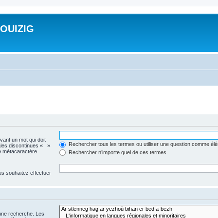
ROUIZIG
evant un mot qui doit
Rechercher tous les termes ou utiliser une question comme él
les discontinues « | »
me métacaractère
Rechercher n’importe quel de ces termes
us souhaitez effectuer
 une recherche. Les