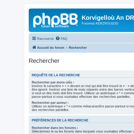
Korvigelloù An D
Foromoù KERZROUIZIG
Raccourcis
FAQ
Accueil du forum
Rechercher
Rechercher
REQUÊTE DE LA RECHERCHE
Rechercher par mots-clés :
Insérez le caractère « + » devant un mot qui doit être trouvé et « - » d
être ignoré. Insérez une liste de mots séparés entre des barres vertica
si seul un des mots doit être trouvé. Utilisez un astérisque « * » com
passe-partout si vous souhaitez effectuer des recherches partielles.
Rechercher par auteur :
Utilisez un astérisque « * » comme métacaractère passe-partout si vo
des recherches partielles.
PRÉFÉRENCES DE LA RECHERCHE
Rechercher dans les forums :
Sélectionnez le ou les forums dans lesquels vous souhaitez effectuer