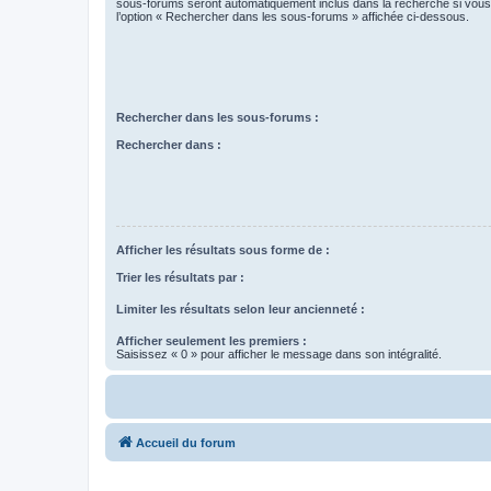
sous-forums seront automatiquement inclus dans la recherche si vou
l’option « Rechercher dans les sous-forums » affichée ci-dessous.
Rechercher dans les sous-forums :
Rechercher dans :
Afficher les résultats sous forme de :
Trier les résultats par :
Limiter les résultats selon leur ancienneté :
Afficher seulement les premiers :
Saisissez « 0 » pour afficher le message dans son intégralité.
Accueil du forum