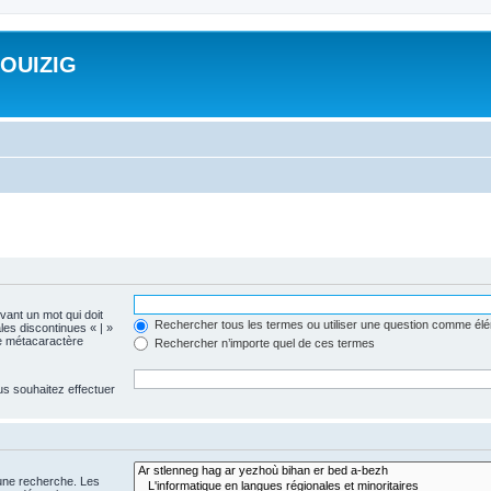
ROUIZIG
evant un mot qui doit
Rechercher tous les termes ou utiliser une question comme él
les discontinues « | »
me métacaractère
Rechercher n’importe quel de ces termes
us souhaitez effectuer
 une recherche. Les