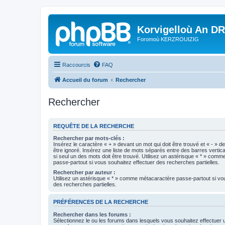
Korvigelloù An D
Foromoù KERZROUIZIG
Raccourcis
FAQ
Accueil du forum
Rechercher
Rechercher
REQUÊTE DE LA RECHERCHE
Rechercher par mots-clés :
Insérez le caractère « + » devant un mot qui doit être trouvé et « - » d
être ignoré. Insérez une liste de mots séparés entre des barres vertica
si seul un des mots doit être trouvé. Utilisez un astérisque « * » com
passe-partout si vous souhaitez effectuer des recherches partielles.
Rechercher par auteur :
Utilisez un astérisque « * » comme métacaractère passe-partout si vo
des recherches partielles.
PRÉFÉRENCES DE LA RECHERCHE
Rechercher dans les forums :
Sélectionnez le ou les forums dans lesquels vous souhaitez effectuer