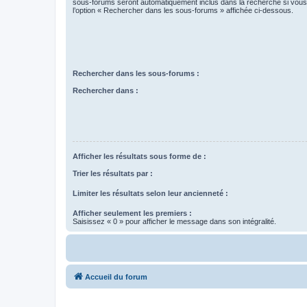
sous-forums seront automatiquement inclus dans la recherche si vou
l’option « Rechercher dans les sous-forums » affichée ci-dessous.
Rechercher dans les sous-forums :
Rechercher dans :
Afficher les résultats sous forme de :
Trier les résultats par :
Limiter les résultats selon leur ancienneté :
Afficher seulement les premiers :
Saisissez « 0 » pour afficher le message dans son intégralité.
Accueil du forum