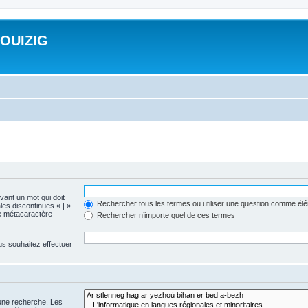
ROUIZIG
evant un mot qui doit
Rechercher tous les termes ou utiliser une question comme él
les discontinues « | »
me métacaractère
Rechercher n’importe quel de ces termes
us souhaitez effectuer
 une recherche. Les