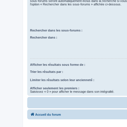
sous-forums seront automatiquement inclus dans la recherche si vou
l’option « Rechercher dans les sous-forums » affichée ci-dessous.
Rechercher dans les sous-forums :
Rechercher dans :
Afficher les résultats sous forme de :
Trier les résultats par :
Limiter les résultats selon leur ancienneté :
Afficher seulement les premiers :
Saisissez « 0 » pour afficher le message dans son intégralité.
Accueil du forum