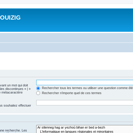
ROUIZIG
evant un mot qui doit
Rechercher tous les termes ou utiliser une question comme él
les discontinues « | »
me métacaractère
Rechercher n’importe quel de ces termes
us souhaitez effectuer
 une recherche. Les