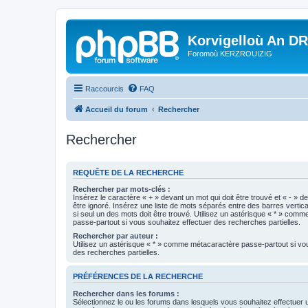
Korvigelloù An D
Foromoù KERZROUIZIG
Raccourcis
FAQ
Accueil du forum
Rechercher
Rechercher
REQUÊTE DE LA RECHERCHE
Rechercher par mots-clés :
Insérez le caractère « + » devant un mot qui doit être trouvé et « - » d
être ignoré. Insérez une liste de mots séparés entre des barres vertica
si seul un des mots doit être trouvé. Utilisez un astérisque « * » com
passe-partout si vous souhaitez effectuer des recherches partielles.
Rechercher par auteur :
Utilisez un astérisque « * » comme métacaractère passe-partout si vo
des recherches partielles.
PRÉFÉRENCES DE LA RECHERCHE
Rechercher dans les forums :
Sélectionnez le ou les forums dans lesquels vous souhaitez effectuer