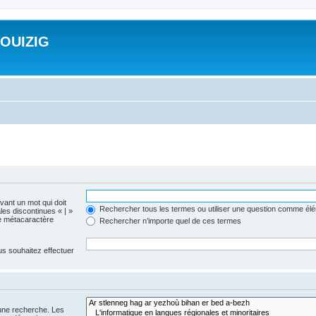
ROUIZIG
evant un mot qui doit
Rechercher tous les termes ou utiliser une question comme él
les discontinues « | »
me métacaractère
Rechercher n’importe quel de ces termes
us souhaitez effectuer
 une recherche. Les