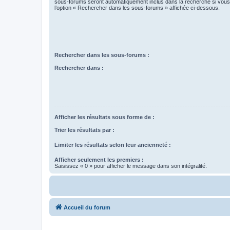
sous-forums seront automatiquement inclus dans la recherche si vou
l’option « Rechercher dans les sous-forums » affichée ci-dessous.
Rechercher dans les sous-forums :
Rechercher dans :
Afficher les résultats sous forme de :
Trier les résultats par :
Limiter les résultats selon leur ancienneté :
Afficher seulement les premiers :
Saisissez « 0 » pour afficher le message dans son intégralité.
Accueil du forum