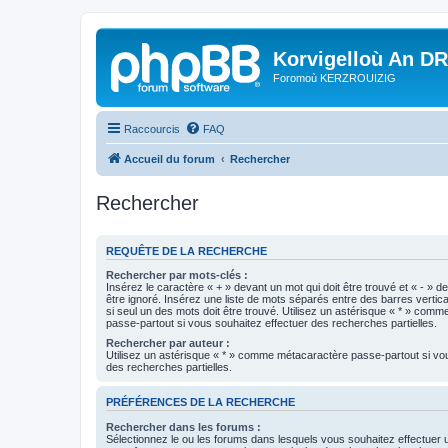
Korvigelloù An D
Foromoù KERZROUIZIG
Raccourcis
FAQ
Accueil du forum
Rechercher
Rechercher
REQUÊTE DE LA RECHERCHE
Rechercher par mots-clés :
Insérez le caractère « + » devant un mot qui doit être trouvé et « - » d
être ignoré. Insérez une liste de mots séparés entre des barres vertica
si seul un des mots doit être trouvé. Utilisez un astérisque « * » com
passe-partout si vous souhaitez effectuer des recherches partielles.
Rechercher par auteur :
Utilisez un astérisque « * » comme métacaractère passe-partout si vo
des recherches partielles.
PRÉFÉRENCES DE LA RECHERCHE
Rechercher dans les forums :
Sélectionnez le ou les forums dans lesquels vous souhaitez effectuer