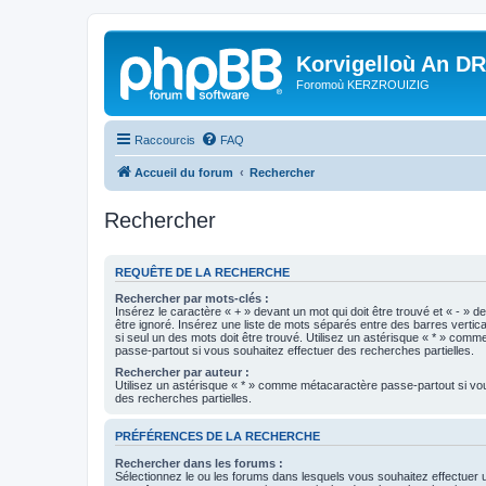
Korvigelloù An D
Foromoù KERZROUIZIG
Raccourcis
FAQ
Accueil du forum
Rechercher
Rechercher
REQUÊTE DE LA RECHERCHE
Rechercher par mots-clés :
Insérez le caractère « + » devant un mot qui doit être trouvé et « - » d
être ignoré. Insérez une liste de mots séparés entre des barres vertica
si seul un des mots doit être trouvé. Utilisez un astérisque « * » com
passe-partout si vous souhaitez effectuer des recherches partielles.
Rechercher par auteur :
Utilisez un astérisque « * » comme métacaractère passe-partout si vo
des recherches partielles.
PRÉFÉRENCES DE LA RECHERCHE
Rechercher dans les forums :
Sélectionnez le ou les forums dans lesquels vous souhaitez effectuer