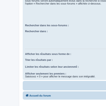
sous-forums seront automatiquement inclus dans la recherche si vou
l’option « Rechercher dans les sous-forums » affichée ci-dessous.
Rechercher dans les sous-forums :
Rechercher dans :
Afficher les résultats sous forme de :
Trier les résultats par :
Limiter les résultats selon leur ancienneté :
Afficher seulement les premiers :
Saisissez « 0 » pour afficher le message dans son intégralité.
Accueil du forum