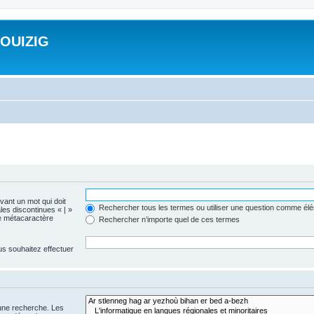
ROUIZIG
evant un mot qui doit
Rechercher tous les termes ou utiliser une question comme él
les discontinues « | »
me métacaractère
Rechercher n’importe quel de ces termes
us souhaitez effectuer
 une recherche. Les