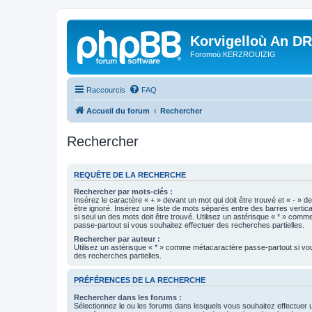
Korvigelloù An D
Foromoù KERZROUIZIG
Raccourcis
FAQ
Accueil du forum
Rechercher
Rechercher
REQUÊTE DE LA RECHERCHE
Rechercher par mots-clés :
Insérez le caractère « + » devant un mot qui doit être trouvé et « - » d
être ignoré. Insérez une liste de mots séparés entre des barres vertica
si seul un des mots doit être trouvé. Utilisez un astérisque « * » com
passe-partout si vous souhaitez effectuer des recherches partielles.
Rechercher par auteur :
Utilisez un astérisque « * » comme métacaractère passe-partout si vo
des recherches partielles.
PRÉFÉRENCES DE LA RECHERCHE
Rechercher dans les forums :
Sélectionnez le ou les forums dans lesquels vous souhaitez effectuer