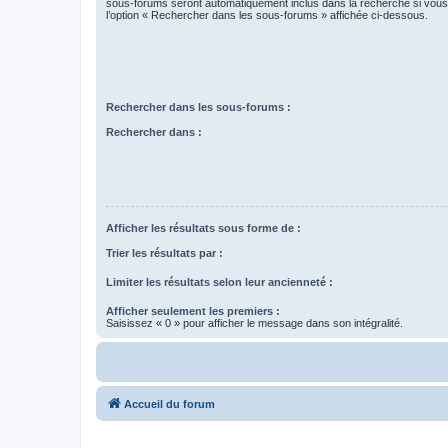
sous-forums seront automatiquement inclus dans la recherche si vou
l’option « Rechercher dans les sous-forums » affichée ci-dessous.
Rechercher dans les sous-forums :
Rechercher dans :
Afficher les résultats sous forme de :
Trier les résultats par :
Limiter les résultats selon leur ancienneté :
Afficher seulement les premiers :
Saisissez « 0 » pour afficher le message dans son intégralité.
Accueil du forum