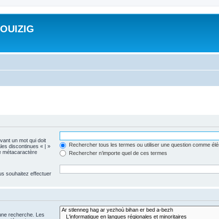
ROUIZIG
evant un mot qui doit
Rechercher tous les termes ou utiliser une question comme él
les discontinues « | »
me métacaractère
Rechercher n’importe quel de ces termes
us souhaitez effectuer
 une recherche. Les