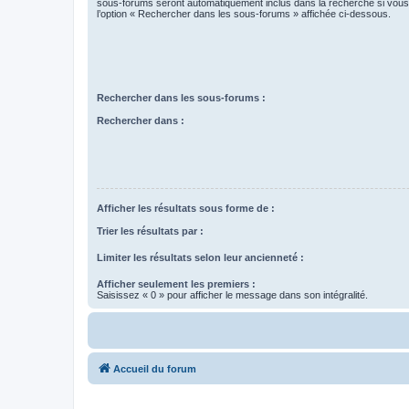
sous-forums seront automatiquement inclus dans la recherche si vou
l’option « Rechercher dans les sous-forums » affichée ci-dessous.
Rechercher dans les sous-forums :
Rechercher dans :
Afficher les résultats sous forme de :
Trier les résultats par :
Limiter les résultats selon leur ancienneté :
Afficher seulement les premiers :
Saisissez « 0 » pour afficher le message dans son intégralité.
Accueil du forum