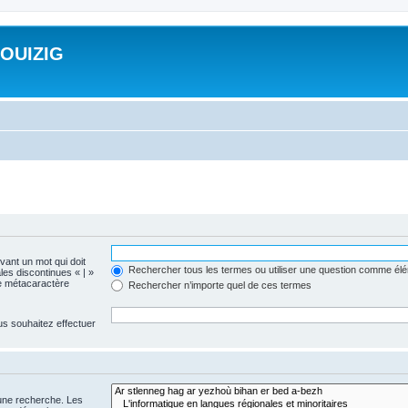
ROUIZIG
evant un mot qui doit
Rechercher tous les termes ou utiliser une question comme él
les discontinues « | »
me métacaractère
Rechercher n’importe quel de ces termes
us souhaitez effectuer
 une recherche. Les