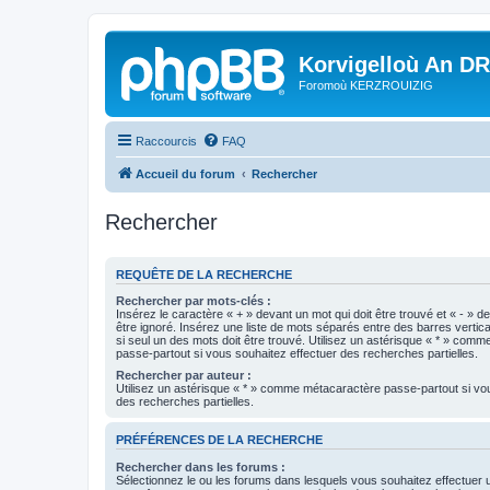
Korvigelloù An D
Foromoù KERZROUIZIG
Raccourcis
FAQ
Accueil du forum
Rechercher
Rechercher
REQUÊTE DE LA RECHERCHE
Rechercher par mots-clés :
Insérez le caractère « + » devant un mot qui doit être trouvé et « - » d
être ignoré. Insérez une liste de mots séparés entre des barres vertica
si seul un des mots doit être trouvé. Utilisez un astérisque « * » com
passe-partout si vous souhaitez effectuer des recherches partielles.
Rechercher par auteur :
Utilisez un astérisque « * » comme métacaractère passe-partout si vo
des recherches partielles.
PRÉFÉRENCES DE LA RECHERCHE
Rechercher dans les forums :
Sélectionnez le ou les forums dans lesquels vous souhaitez effectuer