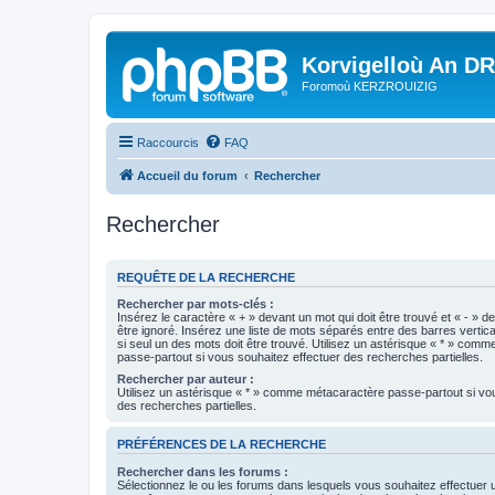
Korvigelloù An D
Foromoù KERZROUIZIG
Raccourcis
FAQ
Accueil du forum
Rechercher
Rechercher
REQUÊTE DE LA RECHERCHE
Rechercher par mots-clés :
Insérez le caractère « + » devant un mot qui doit être trouvé et « - » d
être ignoré. Insérez une liste de mots séparés entre des barres vertica
si seul un des mots doit être trouvé. Utilisez un astérisque « * » com
passe-partout si vous souhaitez effectuer des recherches partielles.
Rechercher par auteur :
Utilisez un astérisque « * » comme métacaractère passe-partout si vo
des recherches partielles.
PRÉFÉRENCES DE LA RECHERCHE
Rechercher dans les forums :
Sélectionnez le ou les forums dans lesquels vous souhaitez effectuer