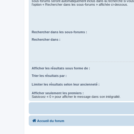
sous-forums seront automatiquement inclus dans la recherche si vou
l’option « Rechercher dans les sous-forums » affichée ci-dessous.
Rechercher dans les sous-forums :
Rechercher dans :
Afficher les résultats sous forme de :
Trier les résultats par :
Limiter les résultats selon leur ancienneté :
Afficher seulement les premiers :
Saisissez « 0 » pour afficher le message dans son intégralité.
Accueil du forum