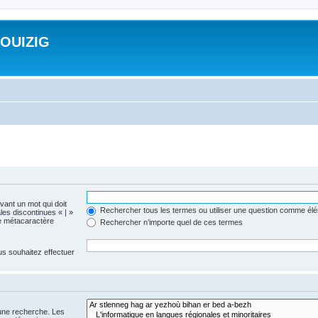
ROUIZIG
evant un mot qui doit
Rechercher tous les termes ou utiliser une question comme él
les discontinues « | »
me métacaractère
Rechercher n’importe quel de ces termes
us souhaitez effectuer
 une recherche. Les