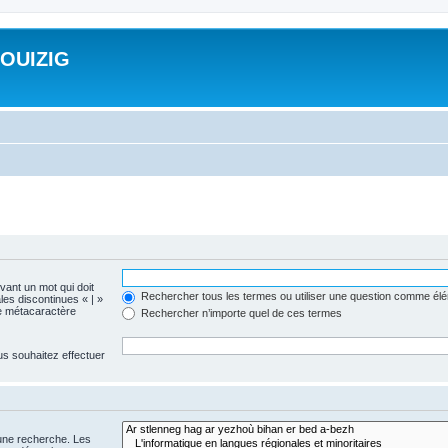
ROUIZIG
evant un mot qui doit
Rechercher tous les termes ou utiliser une question comme él
les discontinues « | »
me métacaractère
Rechercher n’importe quel de ces termes
us souhaitez effectuer
 une recherche. Les