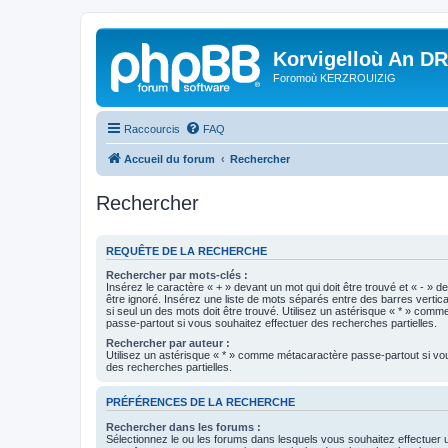
Korvigelloù An D
Foromoù KERZROUIZIG
Raccourcis
FAQ
Accueil du forum
Rechercher
Rechercher
REQUÊTE DE LA RECHERCHE
Rechercher par mots-clés :
Insérez le caractère « + » devant un mot qui doit être trouvé et « - » d
être ignoré. Insérez une liste de mots séparés entre des barres vertica
si seul un des mots doit être trouvé. Utilisez un astérisque « * » com
passe-partout si vous souhaitez effectuer des recherches partielles.
Rechercher par auteur :
Utilisez un astérisque « * » comme métacaractère passe-partout si vo
des recherches partielles.
PRÉFÉRENCES DE LA RECHERCHE
Rechercher dans les forums :
Sélectionnez le ou les forums dans lesquels vous souhaitez effectuer