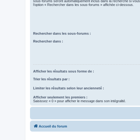
sous-forums seront automatiquement inclus dans la recherche si vou
l’option « Rechercher dans les sous-forums » affichée ci-dessous.
Rechercher dans les sous-forums :
Rechercher dans :
Afficher les résultats sous forme de :
Trier les résultats par :
Limiter les résultats selon leur ancienneté :
Afficher seulement les premiers :
Saisissez « 0 » pour afficher le message dans son intégralité.
Accueil du forum