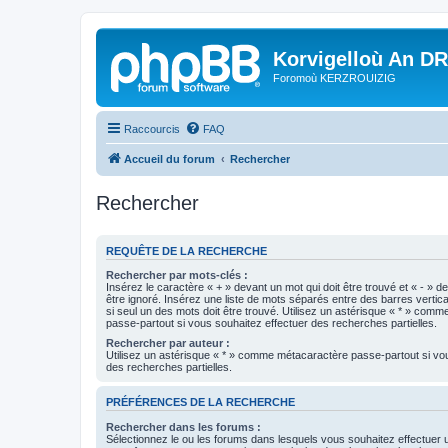
Korvigelloù An D
Foromoù KERZROUIZIG
Raccourcis
FAQ
Accueil du forum
Rechercher
Rechercher
REQUÊTE DE LA RECHERCHE
Rechercher par mots-clés :
Insérez le caractère « + » devant un mot qui doit être trouvé et « - » d
être ignoré. Insérez une liste de mots séparés entre des barres vertica
si seul un des mots doit être trouvé. Utilisez un astérisque « * » com
passe-partout si vous souhaitez effectuer des recherches partielles.
Rechercher par auteur :
Utilisez un astérisque « * » comme métacaractère passe-partout si vo
des recherches partielles.
PRÉFÉRENCES DE LA RECHERCHE
Rechercher dans les forums :
Sélectionnez le ou les forums dans lesquels vous souhaitez effectuer