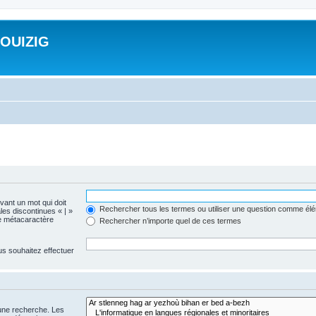
ROUIZIG
evant un mot qui doit
Rechercher tous les termes ou utiliser une question comme él
les discontinues « | »
me métacaractère
Rechercher n’importe quel de ces termes
us souhaitez effectuer
 une recherche. Les