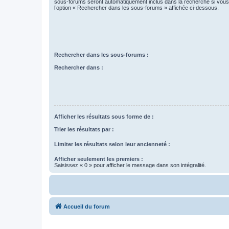
sous-forums seront automatiquement inclus dans la recherche si vou
l’option « Rechercher dans les sous-forums » affichée ci-dessous.
Rechercher dans les sous-forums :
Rechercher dans :
Afficher les résultats sous forme de :
Trier les résultats par :
Limiter les résultats selon leur ancienneté :
Afficher seulement les premiers :
Saisissez « 0 » pour afficher le message dans son intégralité.
Accueil du forum