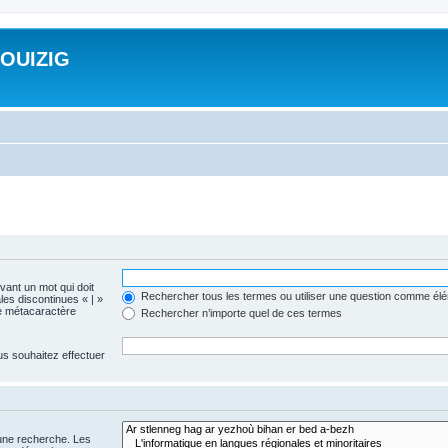
ROUIZIG
evant un mot qui doit
Rechercher tous les termes ou utiliser une question comme él
les discontinues « | »
me métacaractère
Rechercher n’importe quel de ces termes
us souhaitez effectuer
 une recherche. Les