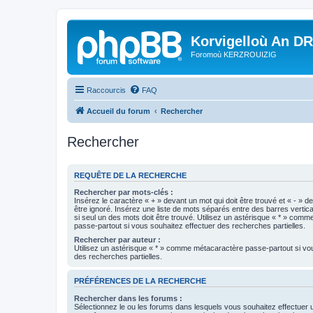
Korvigelloù An D
Foromoù KERZROUIZIG
Raccourcis
FAQ
Accueil du forum
Rechercher
Rechercher
REQUÊTE DE LA RECHERCHE
Rechercher par mots-clés :
Insérez le caractère « + » devant un mot qui doit être trouvé et « - » d
être ignoré. Insérez une liste de mots séparés entre des barres vertica
si seul un des mots doit être trouvé. Utilisez un astérisque « * » com
passe-partout si vous souhaitez effectuer des recherches partielles.
Rechercher par auteur :
Utilisez un astérisque « * » comme métacaractère passe-partout si vo
des recherches partielles.
PRÉFÉRENCES DE LA RECHERCHE
Rechercher dans les forums :
Sélectionnez le ou les forums dans lesquels vous souhaitez effectuer