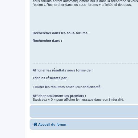
sous-forums seront automatiquement inclus dans la recherche si vou
l’option « Rechercher dans les sous-forums » affichée ci-dessous.
Rechercher dans les sous-forums :
Rechercher dans :
Afficher les résultats sous forme de :
Trier les résultats par :
Limiter les résultats selon leur ancienneté :
Afficher seulement les premiers :
Saisissez « 0 » pour afficher le message dans son intégralité.
Accueil du forum