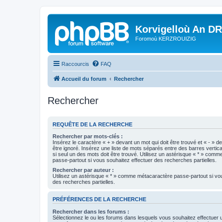
Korvigelloù An D
Foromoù KERZROUIZIG
Raccourcis
FAQ
Accueil du forum
Rechercher
Rechercher
REQUÊTE DE LA RECHERCHE
Rechercher par mots-clés :
Insérez le caractère « + » devant un mot qui doit être trouvé et « - » d
être ignoré. Insérez une liste de mots séparés entre des barres vertica
si seul un des mots doit être trouvé. Utilisez un astérisque « * » com
passe-partout si vous souhaitez effectuer des recherches partielles.
Rechercher par auteur :
Utilisez un astérisque « * » comme métacaractère passe-partout si vo
des recherches partielles.
PRÉFÉRENCES DE LA RECHERCHE
Rechercher dans les forums :
Sélectionnez le ou les forums dans lesquels vous souhaitez effectuer