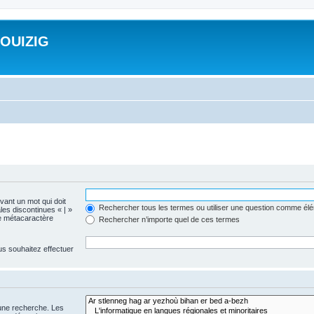
ROUIZIG
evant un mot qui doit
Rechercher tous les termes ou utiliser une question comme él
les discontinues « | »
me métacaractère
Rechercher n’importe quel de ces termes
us souhaitez effectuer
 une recherche. Les