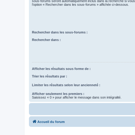
sous-forums seront automatiquement inclus dans la recherche si vou
l’option « Rechercher dans les sous-forums » affichée ci-dessous.
Rechercher dans les sous-forums :
Rechercher dans :
Afficher les résultats sous forme de :
Trier les résultats par :
Limiter les résultats selon leur ancienneté :
Afficher seulement les premiers :
Saisissez « 0 » pour afficher le message dans son intégralité.
Accueil du forum