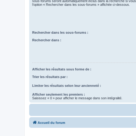
sous-forums seront automatiquement inclus dans la recherche si vou
l’option « Rechercher dans les sous-forums » affichée ci-dessous.
Rechercher dans les sous-forums :
Rechercher dans :
Afficher les résultats sous forme de :
Trier les résultats par :
Limiter les résultats selon leur ancienneté :
Afficher seulement les premiers :
Saisissez « 0 » pour afficher le message dans son intégralité.
Accueil du forum