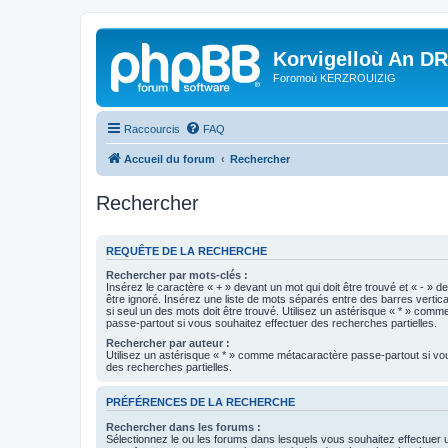
Korvigelloù An D
Foromoù KERZROUIZIG
Raccourcis
FAQ
Accueil du forum
Rechercher
Rechercher
REQUÊTE DE LA RECHERCHE
Rechercher par mots-clés :
Insérez le caractère « + » devant un mot qui doit être trouvé et « - » d
être ignoré. Insérez une liste de mots séparés entre des barres vertica
si seul un des mots doit être trouvé. Utilisez un astérisque « * » com
passe-partout si vous souhaitez effectuer des recherches partielles.
Rechercher par auteur :
Utilisez un astérisque « * » comme métacaractère passe-partout si vo
des recherches partielles.
PRÉFÉRENCES DE LA RECHERCHE
Rechercher dans les forums :
Sélectionnez le ou les forums dans lesquels vous souhaitez effectuer