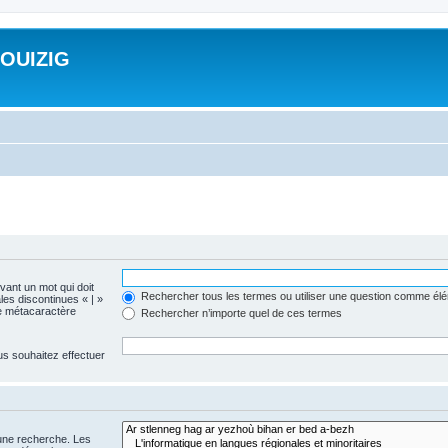
ROUIZIG
evant un mot qui doit
Rechercher tous les termes ou utiliser une question comme él
les discontinues « | »
me métacaractère
Rechercher n’importe quel de ces termes
us souhaitez effectuer
 une recherche. Les