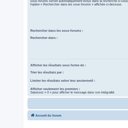
sous-forums seront automatiquement inclus dans la recherche si vou
l’option « Rechercher dans les sous-forums » affichée ci-dessous.
Rechercher dans les sous-forums :
Rechercher dans :
Afficher les résultats sous forme de :
Trier les résultats par :
Limiter les résultats selon leur ancienneté :
Afficher seulement les premiers :
Saisissez « 0 » pour afficher le message dans son intégralité.
Accueil du forum