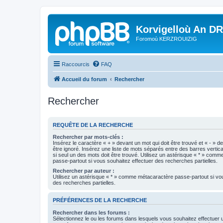
Korvigelloù An D
Foromoù KERZROUIZIG
Raccourcis
FAQ
Accueil du forum
Rechercher
Rechercher
REQUÊTE DE LA RECHERCHE
Rechercher par mots-clés :
Insérez le caractère « + » devant un mot qui doit être trouvé et « - » d
être ignoré. Insérez une liste de mots séparés entre des barres vertica
si seul un des mots doit être trouvé. Utilisez un astérisque « * » com
passe-partout si vous souhaitez effectuer des recherches partielles.
Rechercher par auteur :
Utilisez un astérisque « * » comme métacaractère passe-partout si vo
des recherches partielles.
PRÉFÉRENCES DE LA RECHERCHE
Rechercher dans les forums :
Sélectionnez le ou les forums dans lesquels vous souhaitez effectuer