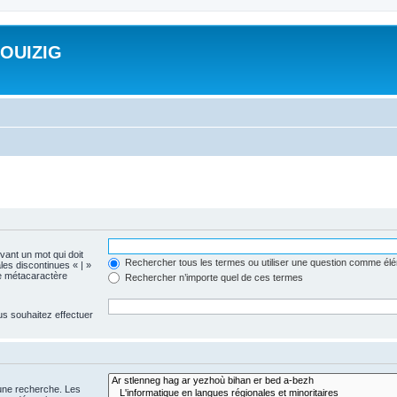
ROUIZIG
evant un mot qui doit
Rechercher tous les termes ou utiliser une question comme él
les discontinues « | »
me métacaractère
Rechercher n’importe quel de ces termes
us souhaitez effectuer
 une recherche. Les