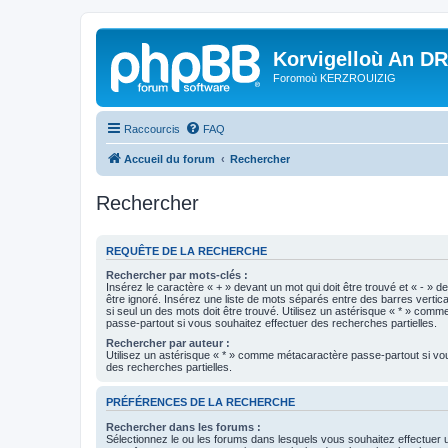
Korvigelloù An D
Foromoù KERZROUIZIG
Raccourcis
FAQ
Accueil du forum
Rechercher
Rechercher
REQUÊTE DE LA RECHERCHE
Rechercher par mots-clés :
Insérez le caractère « + » devant un mot qui doit être trouvé et « - » d
être ignoré. Insérez une liste de mots séparés entre des barres vertica
si seul un des mots doit être trouvé. Utilisez un astérisque « * » com
passe-partout si vous souhaitez effectuer des recherches partielles.
Rechercher par auteur :
Utilisez un astérisque « * » comme métacaractère passe-partout si vo
des recherches partielles.
PRÉFÉRENCES DE LA RECHERCHE
Rechercher dans les forums :
Sélectionnez le ou les forums dans lesquels vous souhaitez effectuer