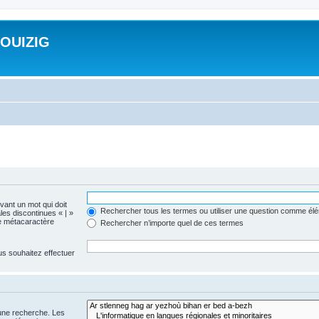
ROUIZIG
evant un mot qui doit
Rechercher tous les termes ou utiliser une question comme él
les discontinues « | »
me métacaractère
Rechercher n’importe quel de ces termes
us souhaitez effectuer
 une recherche. Les