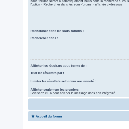
sous-forums seront automatiquement inclus dans la recherche si vou
l’option « Rechercher dans les sous-forums » affichée ci-dessous.
Rechercher dans les sous-forums :
Rechercher dans :
Afficher les résultats sous forme de :
Trier les résultats par :
Limiter les résultats selon leur ancienneté :
Afficher seulement les premiers :
Saisissez « 0 » pour afficher le message dans son intégralité.
Accueil du forum