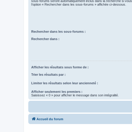
sous-forums seront automatiquement inclus dans la recherche si vou
l’option « Rechercher dans les sous-forums » affichée ci-dessous.
Rechercher dans les sous-forums :
Rechercher dans :
Afficher les résultats sous forme de :
Trier les résultats par :
Limiter les résultats selon leur ancienneté :
Afficher seulement les premiers :
Saisissez « 0 » pour afficher le message dans son intégralité.
Accueil du forum