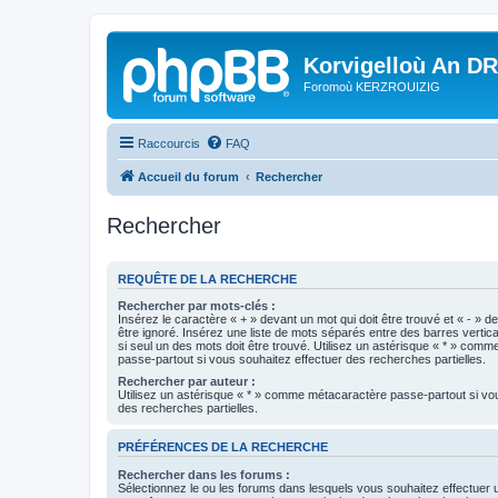
Korvigelloù An D
Foromoù KERZROUIZIG
Raccourcis
FAQ
Accueil du forum
Rechercher
Rechercher
REQUÊTE DE LA RECHERCHE
Rechercher par mots-clés :
Insérez le caractère « + » devant un mot qui doit être trouvé et « - » d
être ignoré. Insérez une liste de mots séparés entre des barres vertica
si seul un des mots doit être trouvé. Utilisez un astérisque « * » com
passe-partout si vous souhaitez effectuer des recherches partielles.
Rechercher par auteur :
Utilisez un astérisque « * » comme métacaractère passe-partout si vo
des recherches partielles.
PRÉFÉRENCES DE LA RECHERCHE
Rechercher dans les forums :
Sélectionnez le ou les forums dans lesquels vous souhaitez effectuer