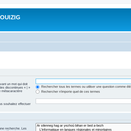
ROUIZIG
evant un mot qui doit
Rechercher tous les termes ou utiliser une question comme él
les discontinues « | »
me métacaractère
Rechercher n’importe quel de ces termes
us souhaitez effectuer
 une recherche. Les