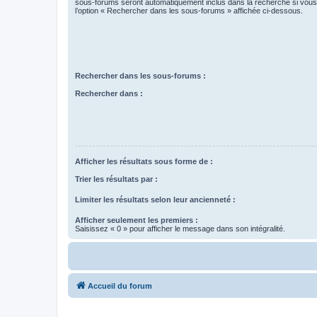
sous-forums seront automatiquement inclus dans la recherche si vou
l’option « Rechercher dans les sous-forums » affichée ci-dessous.
Rechercher dans les sous-forums :
Rechercher dans :
Afficher les résultats sous forme de :
Trier les résultats par :
Limiter les résultats selon leur ancienneté :
Afficher seulement les premiers :
Saisissez « 0 » pour afficher le message dans son intégralité.
Accueil du forum