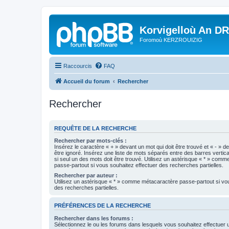
Korvigelloù An D
Foromoù KERZROUIZIG
Raccourcis
FAQ
Accueil du forum
Rechercher
Rechercher
REQUÊTE DE LA RECHERCHE
Rechercher par mots-clés :
Insérez le caractère « + » devant un mot qui doit être trouvé et « - » d
être ignoré. Insérez une liste de mots séparés entre des barres vertica
si seul un des mots doit être trouvé. Utilisez un astérisque « * » com
passe-partout si vous souhaitez effectuer des recherches partielles.
Rechercher par auteur :
Utilisez un astérisque « * » comme métacaractère passe-partout si vo
des recherches partielles.
PRÉFÉRENCES DE LA RECHERCHE
Rechercher dans les forums :
Sélectionnez le ou les forums dans lesquels vous souhaitez effectuer