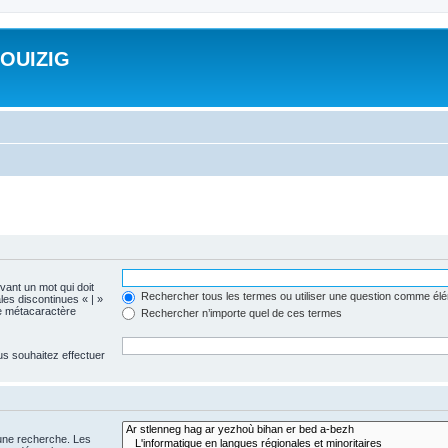
ROUIZIG
evant un mot qui doit
Rechercher tous les termes ou utiliser une question comme él
les discontinues « | »
me métacaractère
Rechercher n’importe quel de ces termes
us souhaitez effectuer
 une recherche. Les