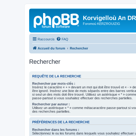
Korvigelloù An D
Foromoù KERZROUIZIG
Raccourcis
FAQ
Accueil du forum
Rechercher
Rechercher
REQUÊTE DE LA RECHERCHE
Rechercher par mots-clés :
Insérez le caractère « + » devant un mot qui doit être trouvé et « - » d
être ignoré. Insérez une liste de mots séparés entre des barres vertica
si seul un des mots doit être trouvé. Utilisez un astérisque « * » com
passe-partout si vous souhaitez effectuer des recherches partielles.
Rechercher par auteur :
Utilisez un astérisque « * » comme métacaractère passe-partout si vo
des recherches partielles.
PRÉFÉRENCES DE LA RECHERCHE
Rechercher dans les forums :
Sélectionnez le ou les forums dans lesquels vous souhaitez effectuer