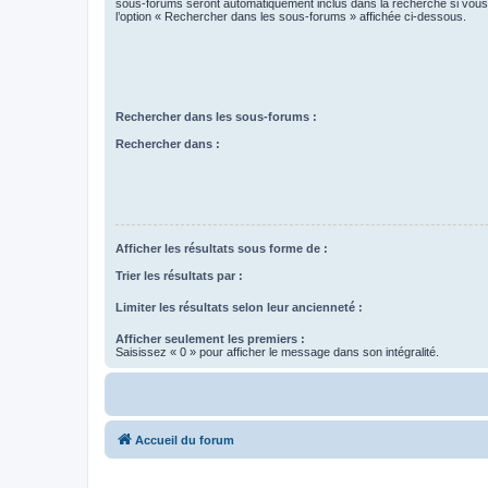
sous-forums seront automatiquement inclus dans la recherche si vou
l’option « Rechercher dans les sous-forums » affichée ci-dessous.
Rechercher dans les sous-forums :
Rechercher dans :
Afficher les résultats sous forme de :
Trier les résultats par :
Limiter les résultats selon leur ancienneté :
Afficher seulement les premiers :
Saisissez « 0 » pour afficher le message dans son intégralité.
Accueil du forum