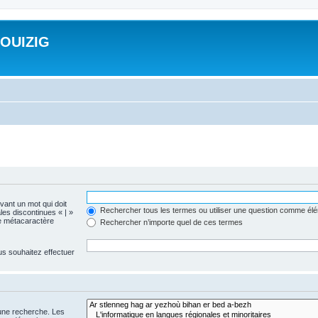
ROUIZIG
evant un mot qui doit
Rechercher tous les termes ou utiliser une question comme él
les discontinues « | »
me métacaractère
Rechercher n’importe quel de ces termes
us souhaitez effectuer
 une recherche. Les