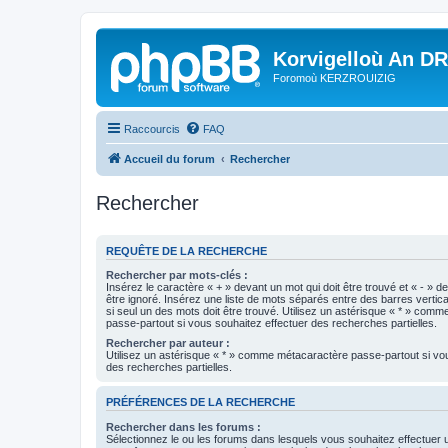
Korvigelloù An D
Foromoù KERZROUIZIG
Raccourcis
FAQ
Accueil du forum
Rechercher
Rechercher
REQUÊTE DE LA RECHERCHE
Rechercher par mots-clés :
Insérez le caractère « + » devant un mot qui doit être trouvé et « - » d
être ignoré. Insérez une liste de mots séparés entre des barres vertica
si seul un des mots doit être trouvé. Utilisez un astérisque « * » com
passe-partout si vous souhaitez effectuer des recherches partielles.
Rechercher par auteur :
Utilisez un astérisque « * » comme métacaractère passe-partout si vo
des recherches partielles.
PRÉFÉRENCES DE LA RECHERCHE
Rechercher dans les forums :
Sélectionnez le ou les forums dans lesquels vous souhaitez effectuer