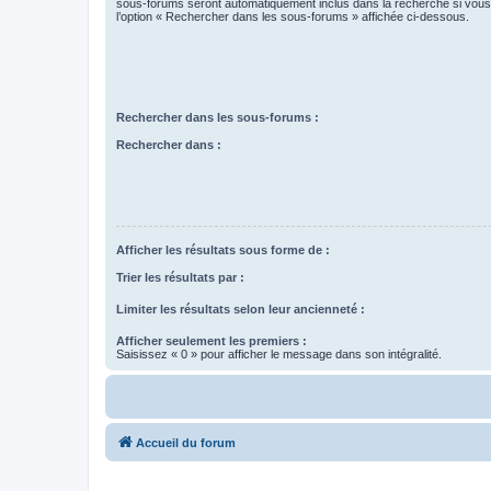
sous-forums seront automatiquement inclus dans la recherche si vou
l’option « Rechercher dans les sous-forums » affichée ci-dessous.
Rechercher dans les sous-forums :
Rechercher dans :
Afficher les résultats sous forme de :
Trier les résultats par :
Limiter les résultats selon leur ancienneté :
Afficher seulement les premiers :
Saisissez « 0 » pour afficher le message dans son intégralité.
Accueil du forum