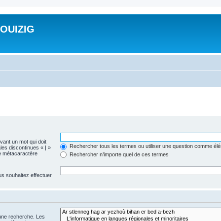
ROUIZIG
evant un mot qui doit
Rechercher tous les termes ou utiliser une question comme él
les discontinues « | »
me métacaractère
Rechercher n’importe quel de ces termes
us souhaitez effectuer
 une recherche. Les