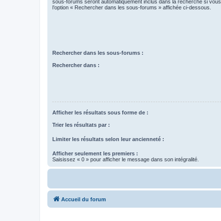
sous-forums seront automatiquement inclus dans la recherche si vou
l’option « Rechercher dans les sous-forums » affichée ci-dessous.
Rechercher dans les sous-forums :
Rechercher dans :
Afficher les résultats sous forme de :
Trier les résultats par :
Limiter les résultats selon leur ancienneté :
Afficher seulement les premiers :
Saisissez « 0 » pour afficher le message dans son intégralité.
Accueil du forum