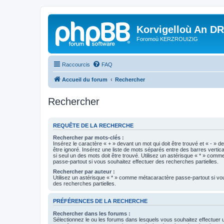
Korvigelloù An D
Foromoù KERZROUIZIG
Raccourcis
FAQ
Accueil du forum
Rechercher
Rechercher
REQUÊTE DE LA RECHERCHE
Rechercher par mots-clés :
Insérez le caractère « + » devant un mot qui doit être trouvé et « - » d
être ignoré. Insérez une liste de mots séparés entre des barres vertica
si seul un des mots doit être trouvé. Utilisez un astérisque « * » com
passe-partout si vous souhaitez effectuer des recherches partielles.
Rechercher par auteur :
Utilisez un astérisque « * » comme métacaractère passe-partout si vo
des recherches partielles.
PRÉFÉRENCES DE LA RECHERCHE
Rechercher dans les forums :
Sélectionnez le ou les forums dans lesquels vous souhaitez effectuer