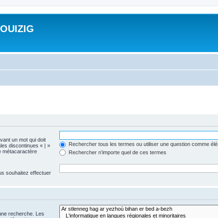
ROUIZIG
evant un mot qui doit
Rechercher tous les termes ou utiliser une question comme él
les discontinues « | »
me métacaractère
Rechercher n’importe quel de ces termes
us souhaitez effectuer
 une recherche. Les