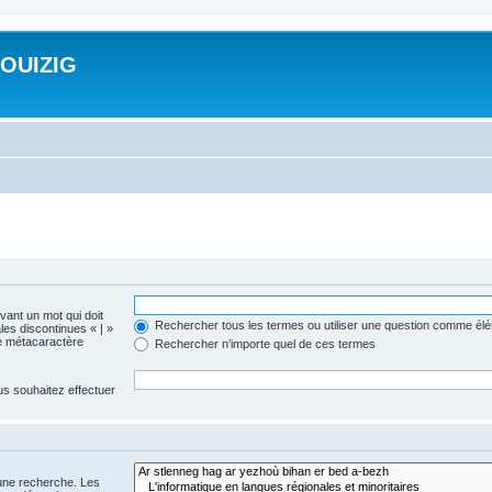
ROUIZIG
evant un mot qui doit
Rechercher tous les termes ou utiliser une question comme él
les discontinues « | »
me métacaractère
Rechercher n’importe quel de ces termes
us souhaitez effectuer
 une recherche. Les