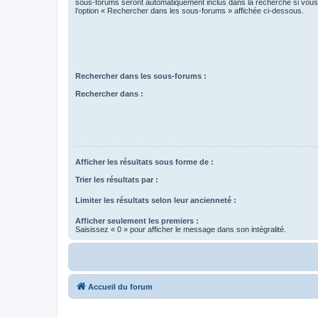
sous-forums seront automatiquement inclus dans la recherche si vou
l’option « Rechercher dans les sous-forums » affichée ci-dessous.
Rechercher dans les sous-forums :
Rechercher dans :
Afficher les résultats sous forme de :
Trier les résultats par :
Limiter les résultats selon leur ancienneté :
Afficher seulement les premiers :
Saisissez « 0 » pour afficher le message dans son intégralité.
Accueil du forum