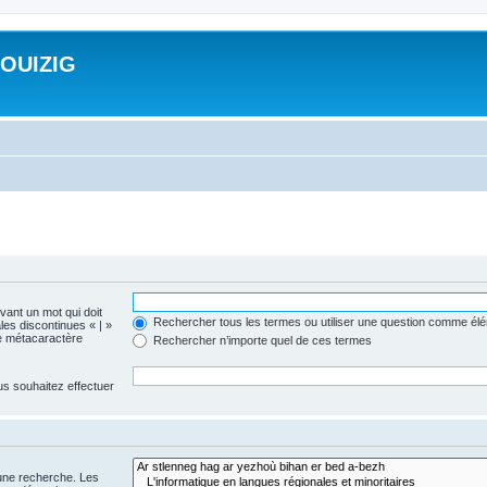
ROUIZIG
evant un mot qui doit
Rechercher tous les termes ou utiliser une question comme él
les discontinues « | »
me métacaractère
Rechercher n’importe quel de ces termes
us souhaitez effectuer
 une recherche. Les