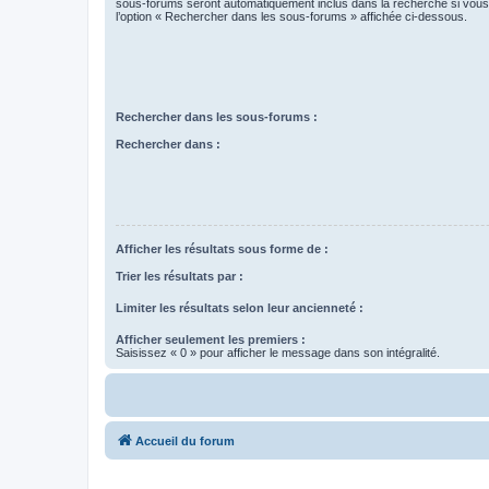
sous-forums seront automatiquement inclus dans la recherche si vou
l’option « Rechercher dans les sous-forums » affichée ci-dessous.
Rechercher dans les sous-forums :
Rechercher dans :
Afficher les résultats sous forme de :
Trier les résultats par :
Limiter les résultats selon leur ancienneté :
Afficher seulement les premiers :
Saisissez « 0 » pour afficher le message dans son intégralité.
Accueil du forum