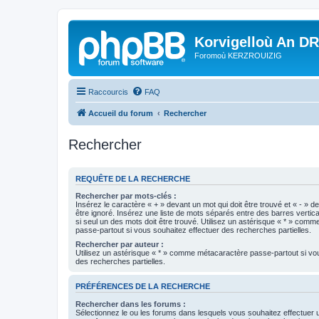
Korvigelloù An D
Foromoù KERZROUIZIG
Raccourcis
FAQ
Accueil du forum
Rechercher
Rechercher
REQUÊTE DE LA RECHERCHE
Rechercher par mots-clés :
Insérez le caractère « + » devant un mot qui doit être trouvé et « - » d
être ignoré. Insérez une liste de mots séparés entre des barres vertica
si seul un des mots doit être trouvé. Utilisez un astérisque « * » com
passe-partout si vous souhaitez effectuer des recherches partielles.
Rechercher par auteur :
Utilisez un astérisque « * » comme métacaractère passe-partout si vo
des recherches partielles.
PRÉFÉRENCES DE LA RECHERCHE
Rechercher dans les forums :
Sélectionnez le ou les forums dans lesquels vous souhaitez effectuer