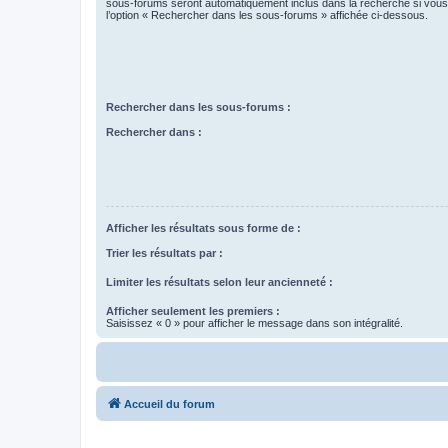
sous-forums seront automatiquement inclus dans la recherche si vou
l’option « Rechercher dans les sous-forums » affichée ci-dessous.
Rechercher dans les sous-forums :
Rechercher dans :
Afficher les résultats sous forme de :
Trier les résultats par :
Limiter les résultats selon leur ancienneté :
Afficher seulement les premiers :
Saisissez « 0 » pour afficher le message dans son intégralité.
Accueil du forum