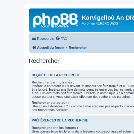
Korvigelloù An D
Foromoù KERZROUIZIG
Raccourcis
FAQ
Accueil du forum
Rechercher
Rechercher
REQUÊTE DE LA RECHERCHE
Rechercher par mots-clés :
Insérez le caractère « + » devant un mot qui doit être trouvé et « - » d
être ignoré. Insérez une liste de mots séparés entre des barres vertica
si seul un des mots doit être trouvé. Utilisez un astérisque « * » com
passe-partout si vous souhaitez effectuer des recherches partielles.
Rechercher par auteur :
Utilisez un astérisque « * » comme métacaractère passe-partout si vo
des recherches partielles.
PRÉFÉRENCES DE LA RECHERCHE
Rechercher dans les forums :
Sélectionnez le ou les forums dans lesquels vous souhaitez effectuer