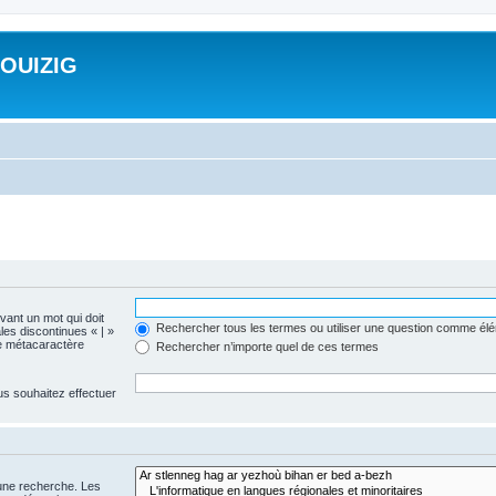
ROUIZIG
evant un mot qui doit
Rechercher tous les termes ou utiliser une question comme él
les discontinues « | »
me métacaractère
Rechercher n’importe quel de ces termes
us souhaitez effectuer
 une recherche. Les