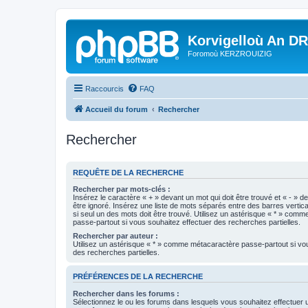
Korvigelloù An D
Foromoù KERZROUIZIG
Raccourcis
FAQ
Accueil du forum
Rechercher
Rechercher
REQUÊTE DE LA RECHERCHE
Rechercher par mots-clés :
Insérez le caractère « + » devant un mot qui doit être trouvé et « - » d
être ignoré. Insérez une liste de mots séparés entre des barres vertica
si seul un des mots doit être trouvé. Utilisez un astérisque « * » com
passe-partout si vous souhaitez effectuer des recherches partielles.
Rechercher par auteur :
Utilisez un astérisque « * » comme métacaractère passe-partout si vo
des recherches partielles.
PRÉFÉRENCES DE LA RECHERCHE
Rechercher dans les forums :
Sélectionnez le ou les forums dans lesquels vous souhaitez effectuer