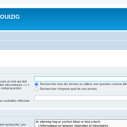
ROUIZIG
evant un mot qui doit
Rechercher tous les termes ou utiliser une question comme él
les discontinues « | »
me métacaractère
Rechercher n’importe quel de ces termes
us souhaitez effectuer
 une recherche. Les