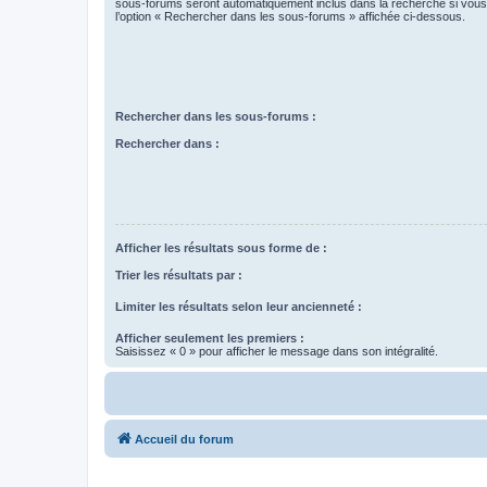
sous-forums seront automatiquement inclus dans la recherche si vou
l’option « Rechercher dans les sous-forums » affichée ci-dessous.
Rechercher dans les sous-forums :
Rechercher dans :
Afficher les résultats sous forme de :
Trier les résultats par :
Limiter les résultats selon leur ancienneté :
Afficher seulement les premiers :
Saisissez « 0 » pour afficher le message dans son intégralité.
Accueil du forum