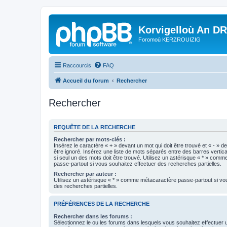
Korvigelloù An D
Foromoù KERZROUIZIG
Raccourcis
FAQ
Accueil du forum
Rechercher
Rechercher
REQUÊTE DE LA RECHERCHE
Rechercher par mots-clés :
Insérez le caractère « + » devant un mot qui doit être trouvé et « - » d
être ignoré. Insérez une liste de mots séparés entre des barres vertica
si seul un des mots doit être trouvé. Utilisez un astérisque « * » com
passe-partout si vous souhaitez effectuer des recherches partielles.
Rechercher par auteur :
Utilisez un astérisque « * » comme métacaractère passe-partout si vo
des recherches partielles.
PRÉFÉRENCES DE LA RECHERCHE
Rechercher dans les forums :
Sélectionnez le ou les forums dans lesquels vous souhaitez effectuer