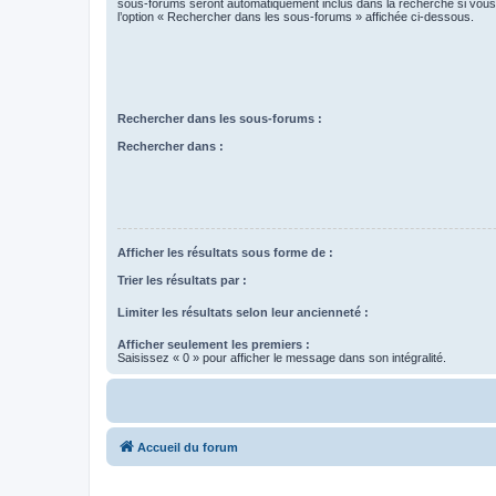
sous-forums seront automatiquement inclus dans la recherche si vou
l’option « Rechercher dans les sous-forums » affichée ci-dessous.
Rechercher dans les sous-forums :
Rechercher dans :
Afficher les résultats sous forme de :
Trier les résultats par :
Limiter les résultats selon leur ancienneté :
Afficher seulement les premiers :
Saisissez « 0 » pour afficher le message dans son intégralité.
Accueil du forum