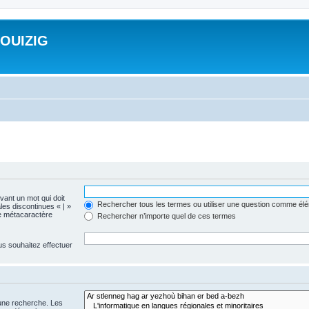
ROUIZIG
evant un mot qui doit
Rechercher tous les termes ou utiliser une question comme él
les discontinues « | »
me métacaractère
Rechercher n’importe quel de ces termes
us souhaitez effectuer
 une recherche. Les