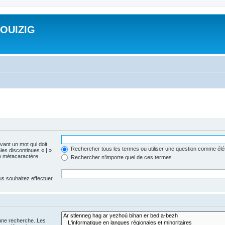
ROUIZIG
evant un mot qui doit
Rechercher tous les termes ou utiliser une question comme él
les discontinues « | »
me métacaractère
Rechercher n’importe quel de ces termes
us souhaitez effectuer
 une recherche. Les