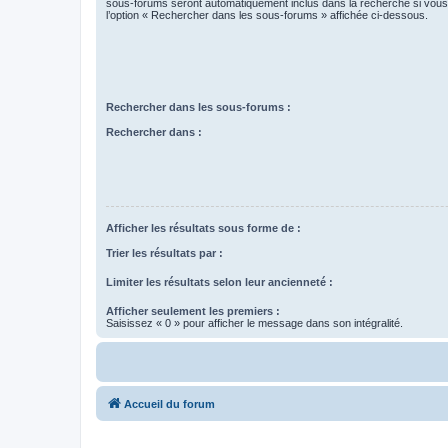
sous-forums seront automatiquement inclus dans la recherche si vou
l’option « Rechercher dans les sous-forums » affichée ci-dessous.
Rechercher dans les sous-forums :
Rechercher dans :
Afficher les résultats sous forme de :
Trier les résultats par :
Limiter les résultats selon leur ancienneté :
Afficher seulement les premiers :
Saisissez « 0 » pour afficher le message dans son intégralité.
Accueil du forum