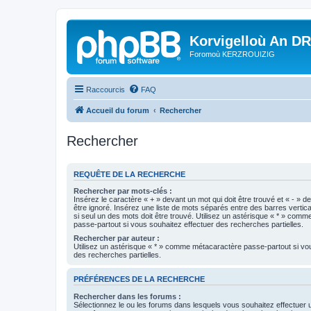
Korvigelloù An D
Foromoù KERZROUIZIG
Raccourcis
FAQ
Accueil du forum
Rechercher
Rechercher
REQUÊTE DE LA RECHERCHE
Rechercher par mots-clés :
Insérez le caractère « + » devant un mot qui doit être trouvé et « - » d
être ignoré. Insérez une liste de mots séparés entre des barres vertica
si seul un des mots doit être trouvé. Utilisez un astérisque « * » com
passe-partout si vous souhaitez effectuer des recherches partielles.
Rechercher par auteur :
Utilisez un astérisque « * » comme métacaractère passe-partout si vo
des recherches partielles.
PRÉFÉRENCES DE LA RECHERCHE
Rechercher dans les forums :
Sélectionnez le ou les forums dans lesquels vous souhaitez effectuer