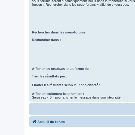
sous-forums seront automatiquement inclus dans la recherche si vou
l’option « Rechercher dans les sous-forums » affichée ci-dessous.
Rechercher dans les sous-forums :
Rechercher dans :
Afficher les résultats sous forme de :
Trier les résultats par :
Limiter les résultats selon leur ancienneté :
Afficher seulement les premiers :
Saisissez « 0 » pour afficher le message dans son intégralité.
Accueil du forum