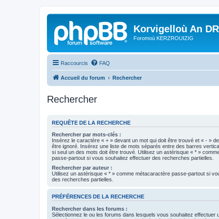
Korvigelloù An D
Foromoù KERZROUIZIG
Raccourcis
FAQ
Accueil du forum
Rechercher
Rechercher
REQUÊTE DE LA RECHERCHE
Rechercher par mots-clés :
Insérez le caractère « + » devant un mot qui doit être trouvé et « - » d
être ignoré. Insérez une liste de mots séparés entre des barres vertica
si seul un des mots doit être trouvé. Utilisez un astérisque « * » com
passe-partout si vous souhaitez effectuer des recherches partielles.
Rechercher par auteur :
Utilisez un astérisque « * » comme métacaractère passe-partout si vo
des recherches partielles.
PRÉFÉRENCES DE LA RECHERCHE
Rechercher dans les forums :
Sélectionnez le ou les forums dans lesquels vous souhaitez effectuer