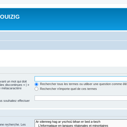
ROUIZIG
evant un mot qui doit
Rechercher tous les termes ou utiliser une question comme él
les discontinues « | »
me métacaractère
Rechercher n’importe quel de ces termes
us souhaitez effectuer
 une recherche. Les