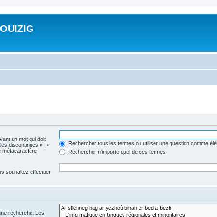
ROUIZIG
evant un mot qui doit
Rechercher tous les termes ou utiliser une question comme él
les discontinues « | »
me métacaractère
Rechercher n’importe quel de ces termes
us souhaitez effectuer
 une recherche. Les