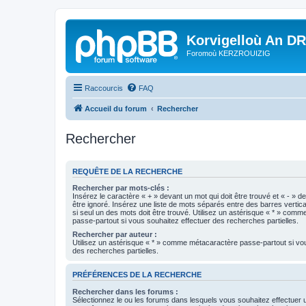
Korvigelloù An D
Foromoù KERZROUIZIG
Raccourcis
FAQ
Accueil du forum
Rechercher
Rechercher
REQUÊTE DE LA RECHERCHE
Rechercher par mots-clés :
Insérez le caractère « + » devant un mot qui doit être trouvé et « - » d
être ignoré. Insérez une liste de mots séparés entre des barres vertica
si seul un des mots doit être trouvé. Utilisez un astérisque « * » com
passe-partout si vous souhaitez effectuer des recherches partielles.
Rechercher par auteur :
Utilisez un astérisque « * » comme métacaractère passe-partout si vo
des recherches partielles.
PRÉFÉRENCES DE LA RECHERCHE
Rechercher dans les forums :
Sélectionnez le ou les forums dans lesquels vous souhaitez effectuer