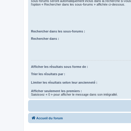
sous-forums seront automatiquement inclus dans la recherche si vou
l’option « Rechercher dans les sous-forums » affichée ci-dessous.
Rechercher dans les sous-forums :
Rechercher dans :
Afficher les résultats sous forme de :
Trier les résultats par :
Limiter les résultats selon leur ancienneté :
Afficher seulement les premiers :
Saisissez « 0 » pour afficher le message dans son intégralité.
Accueil du forum