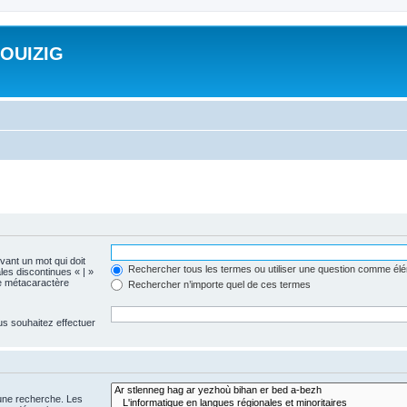
ROUIZIG
evant un mot qui doit
Rechercher tous les termes ou utiliser une question comme él
les discontinues « | »
me métacaractère
Rechercher n’importe quel de ces termes
us souhaitez effectuer
 une recherche. Les