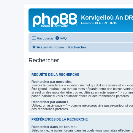
Korvigelloù An D
Foromoù KERZROUIZIG
Raccourcis
FAQ
Accueil du forum
Rechercher
Rechercher
REQUÊTE DE LA RECHERCHE
Rechercher par mots-clés :
Insérez le caractère « + » devant un mot qui doit être trouvé et « - » d
être ignoré. Insérez une liste de mots séparés entre des barres vertica
si seul un des mots doit être trouvé. Utilisez un astérisque « * » com
passe-partout si vous souhaitez effectuer des recherches partielles.
Rechercher par auteur :
Utilisez un astérisque « * » comme métacaractère passe-partout si vo
des recherches partielles.
PRÉFÉRENCES DE LA RECHERCHE
Rechercher dans les forums :
Sélectionnez le ou les forums dans lesquels vous souhaitez effectuer