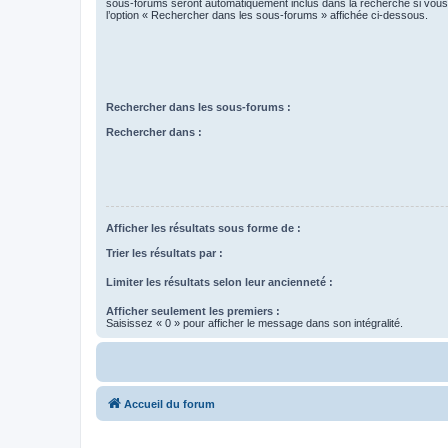
sous-forums seront automatiquement inclus dans la recherche si vou
l’option « Rechercher dans les sous-forums » affichée ci-dessous.
Rechercher dans les sous-forums :
Rechercher dans :
Afficher les résultats sous forme de :
Trier les résultats par :
Limiter les résultats selon leur ancienneté :
Afficher seulement les premiers :
Saisissez « 0 » pour afficher le message dans son intégralité.
Accueil du forum